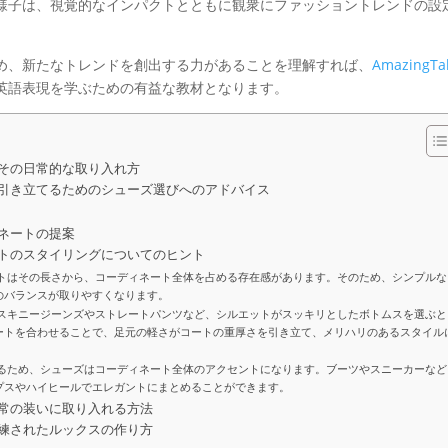
様子は、視覚的なインパクトとともに観衆にファッショントレンドの設
め、新たなトレンドを創出する力があることを理解すれば、
AmazingTa
英語表現を学ぶための有益な教材となります。
その日常的な取り入れ方
引き立てるためのシューズ選びへのアドバイス
ネートの提案
トのスタイリングについてのヒント
ートはその長さから、コーディネート全体を占める存在感があります。そのため、シンプルな
のバランスが取りやすくなります。
、スキニージーンズやストレートパンツなど、シルエットがスッキリとしたボトムスを選ぶと
ートを合わせることで、足元の軽さがコートの重厚さを引き立て、メリハリのあるスタイル
れるため、シューズはコーディネート全体のアクセントになります。ブーツやスニーカーなど
プスやハイヒールでエレガントにまとめることができます。
常の装いに取り入れる方法
練されたルックスの作り方