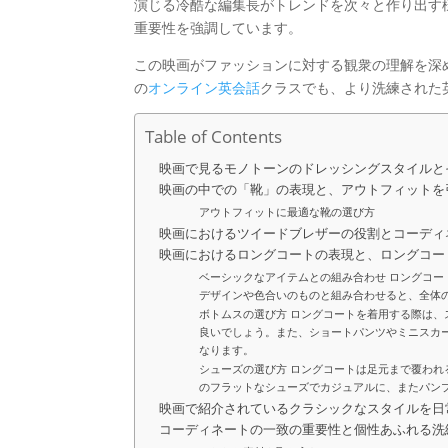
演じる冷酷な編集長がトレンドを次々と作り出す
重要性を強調しています。
この映画がファッションに対する観衆の理解を深
の
オンライン英会話
クラスでも、より洗練された
Table of Contents
映画で見るモノトーンのドレッシングスタイルと
映画の中での「靴」の表現と、アウトフィットを
アウトフィットに最適な靴の選び方
映画におけるツイードブレザーの役割とコーディ
映画におけるロングコートの表現と、ロングコー
ベーシックなアイテムとの組み合わせ ロングコ
デザインや色合いのものと組み合わせると、全体
ボトムスの選び方 ロングコートを着用する際は
良いでしょう。また、ショートパンツやミニスカ
なります。
シューズの選び方 ロングコートは足元まで覆わ
のフラットなシューズでカジュアルに、またパン
映画で紹介されているクラシックなスタイルを日
コーディネートの一致の重要性と個性あふれる洗