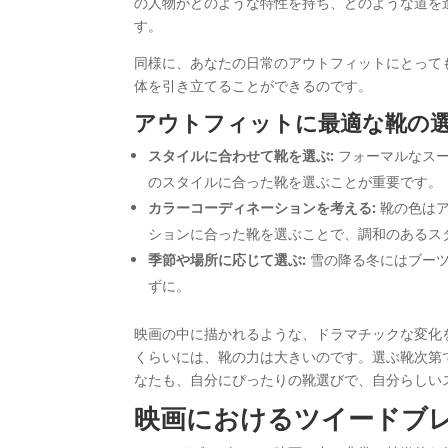
の人物がどのような特性を持ち、どのような道を
す。
同様に、あなたの日常のアウトフィットにとって
体を引き立てることができるのです。
アウトフィットに最適な靴の
スタイルに合わせて靴を選ぶ:
フォーマルなスー
のスタイルに合った靴を選ぶことが重要です。
カラーコーディネーションを考える:
靴の色はア
ションに合った靴を選ぶことで、調和のあるス
季節や場所に応じて選ぶ:
雪の降る冬にはブーツ
ずに。
映画の中に描かれるような、ドラマチックな変化
くらいには、靴の力は大きいのです。選ぶ靴次第
なたも、自分にぴったりの靴選びで、自分らしい
映画におけるツイードブ