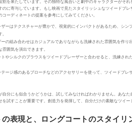
役割を果たしています。その独特な風合いと劇中のキャラクターがそれ
すのに寄与しています。もし映画で見たスタイリッシュなツイードブレ
のコーディネートの提案を参考にしてみてください。
レザーはテクスチャーが豊かで、視覚的にインパクトがあるため、シン
す。
ザーの組み合わせはカジュアルでありながらも洗練された雰囲気を作り
な雰囲気を演出できます。
ットやシルクのブラウスをツイードブレーザーと合わせると、洗練され
ンテージ感のあるブローチなどのアクセサリーを使って、ツイードブレ
。
が自分にも似合うかどうかは、試してみなければわかりません。あなた
せを試すことが重要です。創造力を発揮して、自分だけの素敵なツイー
トの表現と、ロングコートのスタイリ