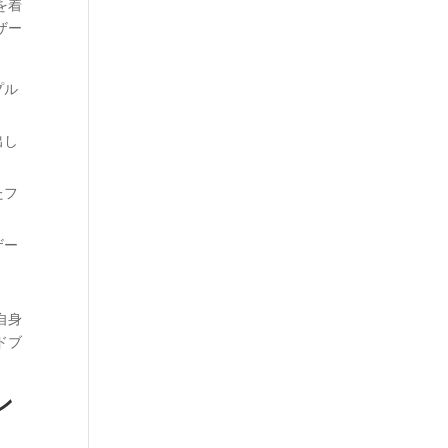
を着
ザー
プル
出し
たフ
ザー
自身
ドブ
ン