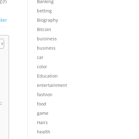
定の
Banking
betting
lker
Biography
Bitcoin
buisiness
business
car
color
Education
entertainment
fashion
に
food
game
Hairs
health