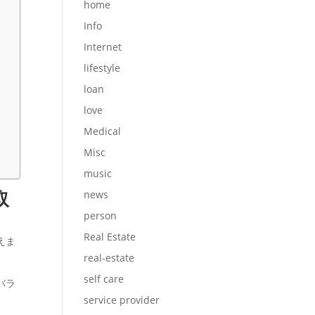
home
Info
Internet
lifestyle
loan
love
Medical
Misc
music
取
news
person
Real Estate
えま
real-estate
self care
バラ
service provider