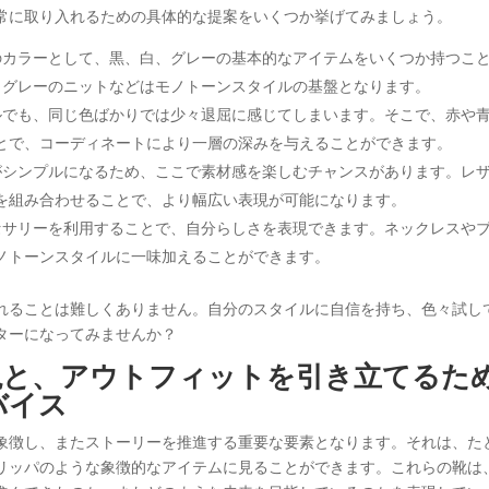
常に取り入れるための具体的な提案をいくつか挙げてみましょう。
ンのカラーとして、黒、白、グレーの基本的なアイテムをいくつか持つこ
、グレーのニットなどはモノトーンスタイルの基盤となります。
イルでも、同じ色ばかりでは少々退屈に感じてしまいます。そこで、赤や
とで、コーディネートにより一層の深みを与えることができます。
彩がシンプルになるため、ここで素材感を楽しむチャンスがあります。レ
を組み合わせることで、より幅広い表現が可能になります。
クセサリーを利用することで、自分らしさを表現できます。ネックレスや
ノトーンスタイルに一味加えることができます。
れることは難しくありません。自分のスタイルに自信を持ち、色々試し
ターになってみませんか？
現と、アウトフィットを引き立てるた
バイス
象徴し、またストーリーを推進する重要な要素となります。それは、た
リッパのような象徴的なアイテムに見ることができます。これらの靴は