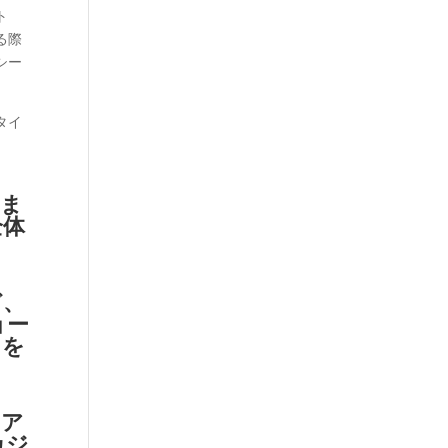
ト
る際
シー
タイ
りま
全体
ど、
ョー
さを
のア
カジ