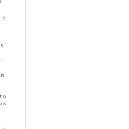
ま
ト全
なた
ネー
忘れ
する
らあ