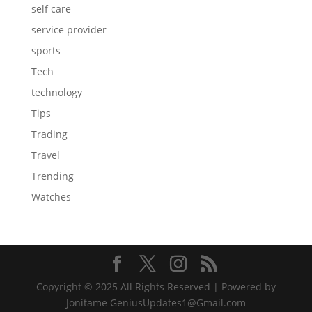
self care
service provider
sports
Tech
technology
Tips
Trading
Travel
Trending
Watches
Copyright © 2025 All Rights Reserved | Powered by
Jonitame GeniusUpdates1@Gmail.com