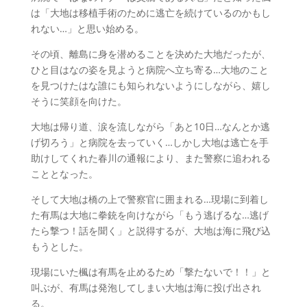
は「大地は移植手術のために逃亡を続けているのかもし
れない…」と思い始める。
その頃、離島に身を潜めることを決めた大地だったが、
ひと目はなの姿を見ようと病院へ立ち寄る…大地のこと
を見つけたはな誰にも知られないようにしながら、嬉し
そうに笑顔を向けた。
大地は帰り道、涙を流しながら「あと10日…なんとか逃
げ切ろう」と病院を去っていく…しかし大地は逃亡を手
助けしてくれた春川の通報により、また警察に追われる
こととなった。
そして大地は橋の上で警察官に囲まれる…現場に到着し
た有馬は大地に拳銃を向けながら「もう逃げるな…逃げ
たら撃つ！話を聞く」と説得するが、大地は海に飛び込
もうとした。
現場にいた楓は有馬を止めるため「撃たないで！！」と
叫ぶが、有馬は発泡してしまい大地は海に投げ出され
る。