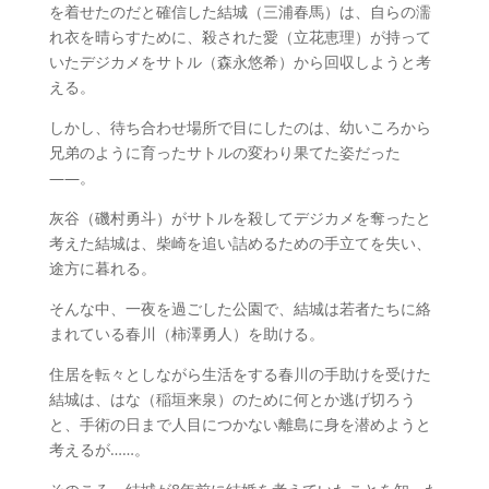
を着せたのだと確信した結城（三浦春馬）は、自らの濡
れ衣を晴らすために、殺された愛（立花恵理）が持って
いたデジカメをサトル（森永悠希）から回収しようと考
える。
しかし、待ち合わせ場所で目にしたのは、幼いころから
兄弟のように育ったサトルの変わり果てた姿だった
――。
灰谷（磯村勇斗）がサトルを殺してデジカメを奪ったと
考えた結城は、柴崎を追い詰めるための手立てを失い、
途方に暮れる。
そんな中、一夜を過ごした公園で、結城は若者たちに絡
まれている春川（柿澤勇人）を助ける。
住居を転々としながら生活をする春川の手助けを受けた
結城は、はな（稲垣来泉）のために何とか逃げ切ろう
と、手術の日まで人目につかない離島に身を潜めようと
考えるが……。