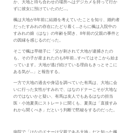
か、大地と待ち合わせの場所へはデジカメを持って行か
ずに彼女に預けていたのだ…。
楓
は大地が8年前に結婚を考えていたことを知り、婚約者
だったすみれの存在にたどり着く…さらに楓は入院中の
すみれの娘（はな）の年齢を聞き、8年前の父親の事件と
の因縁を感じるのだった。
そこで楓は早穂子に「父が刺されて大地が逮捕さたの
も、その子が産まれたのも8年前…すべてはそこから始ま
っています。大地が逃げ続けている理由もきっとそこに
ある気が…」と報告する。
一方で大地の過去や身辺を調べていた有馬は、大地に会
いに行った女性がすみれで、はなのドナーこそが大地な
のではないかと疑い、有馬は友人でもあるはなの担当
医・小池夏美にストレートに聞くも、夏美は「直接すみ
れから聞くべき」だという判断で黙秘をするのだった。
病
院で「はなのドナーは父親である大地」だと知った楓