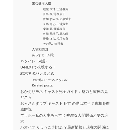
主な登場人物
結城 大地/三浦春馬
月島 楓/芳根京子
青柳 すみれ/比嘉愛未
有馬 海忠/三浦貴大
柴崎 要/高嶋政伸
久我 早穂子/黒木瞳
青柳 はな/稲垣来泉
その他の出演者
人物相関図
あらすじ（4話）
ネタバレ（4話）
U-NEXTで視聴する！
結末ネタバレまとめ
その他のドラマ/ネタバレ
Related posts:
おかえりモネ キャスト完全ガイド：魅力と演技の見
どころ
おっさんずラブ キャスト 死亡 の噂は本当？真相を徹
底解説
ブラボー私の人生あらすじ 複雑な人間関係と夢の追
求
ハオハオ りょうこ 別れた？最新情報と現在の関係に