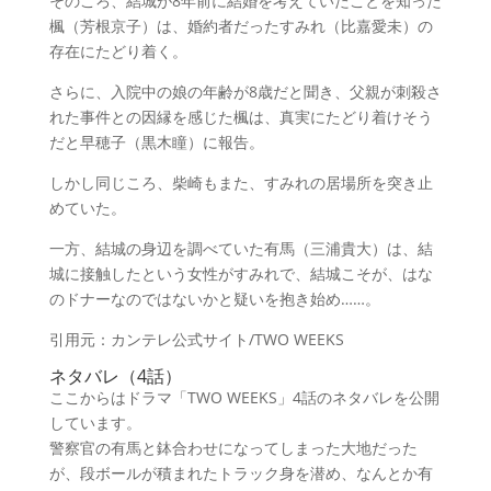
そのころ、結城が8年前に結婚を考えていたことを知った
楓（芳根京子）は、婚約者だったすみれ（比嘉愛未）の
存在にたどり着く。
さらに、入院中の娘の年齢が8歳だと聞き、父親が刺殺さ
れた事件との因縁を感じた楓は、真実にたどり着けそう
だと早穂子（黒木瞳）に報告。
しかし同じころ、柴崎もまた、すみれの居場所を突き止
めていた。
一方、結城の身辺を調べていた有馬（三浦貴大）は、結
城に接触したという女性がすみれで、結城こそが、はな
のドナーなのではないかと疑いを抱き始め……。
引用元：カンテレ公式サイト/TWO WEEKS
ネタバレ（4話）
ここからはドラマ
「TWO WEEKS」4話のネタバレ
を公開
しています。
警
察官の有馬と鉢合わせになってしまった大地だった
が、段ボールが積まれたトラック身を潜め、なんとか有