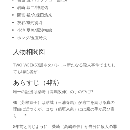
岩崎 恭二/神尾佑
間宮 裕/久保田悠来
灰谷/磯村勇斗
小池 夏美/原沙知絵
ホンダ/玉置玲央
人物相関図
TWO WEEKS3話ネタバレ…～新たなる殺人事件でまたし
ても犠牲者が～
あらすじ（4話）
唯一の証拠は柴崎（高嶋政伸）の手の中に!?
楓（芳根京子）は結城（三浦春馬）が逃亡を続ける真の
理由に近づくが、はな（稲垣来泉）には魔の手が忍び寄
り……!?
8年前と同じように、柴崎（高嶋政伸）が自分に殺人の罪