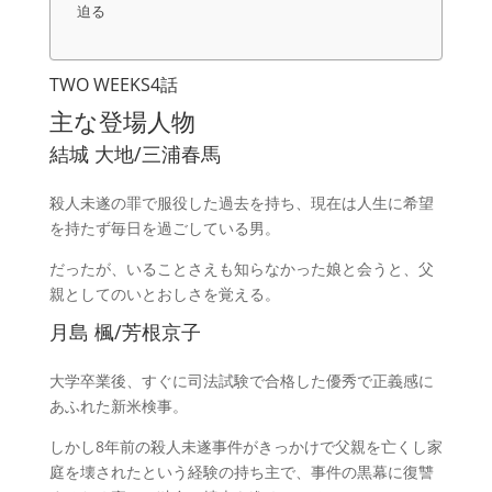
迫る
TWO WEEKS4話
主な登場人物
結城 大地/三浦春馬
殺人未遂の罪で服役した過去を持ち、現在は人生に希望
を持たず毎日を過ごしている男。
だったが、いることさえも知らなかった娘と会うと、父
親としてのいとおしさを覚える。
月島 楓/芳根京子
大学卒業後、すぐに司法試験で合格した優秀で正義感に
あふれた新米検事。
しかし8年前の殺人未遂事件がきっかけで父親を亡くし家
庭を壊されたという経験の持ち主で、事件の黒幕に復讐