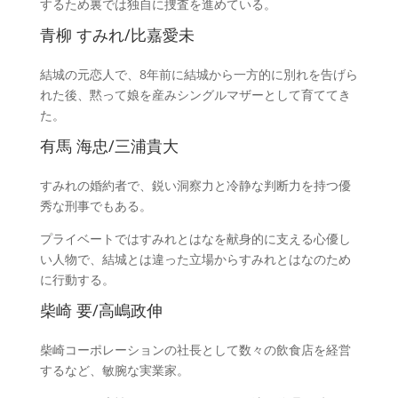
するため裏では独自に捜査を進めている。
青柳 すみれ/比嘉愛未
結城の元恋人で、8年前に結城から一方的に別れを告げら
れた後、黙って娘を産みシングルマザーとして育ててき
た。
有馬 海忠/三浦貴大
すみれの婚約者で、鋭い洞察力と冷静な判断力を持つ優
秀な刑事でもある。
プライベートではすみれとはなを献身的に支える心優し
い人物で、結城とは違った立場からすみれとはなのため
に行動する。
柴崎 要/高嶋政伸
柴崎コーポレーションの社長として数々の飲食店を経営
するなど、敏腕な実業家。