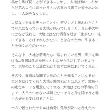
馬から逃げ切ことができる…しかし、大地は幼いころか
ら兄弟のように育ったサトルの変わり果てた姿を思い出
し、一人涙をながした。
大切なサトルを失ったことや、デジカメも奪われたこと
で弱気になっている大地が眠ってしまうと、また夢の中
にはなが現れる…大地ははなに弱音を吐き「生きたい…俺
にできることはそれしかない」とはなのために生きるこ
とを強く思うのだった。
そんな中、大地は若者たちに絡まれている男・春川を助
ける…春川は住居を転々としながら生活しているよう
で、大地のことは逃亡犯だと知ずに家にあげてくれた。
その後、春川は新聞で大地のことを知ることになるが、
自分を助けてくれた大地が凶悪犯だとは思えず、離島へ
の逃亡ルートを用意してくれる…大地ははなの手術の日
まで、人目のつかない場所でひっそりと身を隠そうと春
川の好意を受け取ることに。
一方で殺されたサトルは自分に危険が及ぶと考えたの