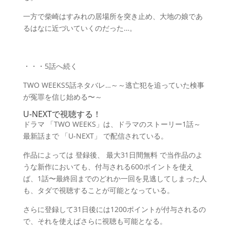
一方で柴崎はすみれの居場所を突き止め、大地の娘であ
るはなに近づいていくのだった…。
・・・5話へ続く
TWO WEEKS5話ネタバレ…～～逃亡犯を追っていた検事
が冤罪を信じ始める〜～
U-NEXTで視聴する！
ドラマ 「TWO WEEKS」は、ドラマのストーリー1話～
最新話まで
「U-NEXT」
で配信されている。
作品によっては
登録後、 最大31日間無料
で当作品のよ
うな新作においても、付与される600ポイントを使え
ば、1話〜最終回までのどれか一回を見逃してしまった人
も、タダで視聴することが可能となっている。
さらに登録して31日後には1200ポイントが付与されるの
で、それを使えばさらに視聴も可能となる。