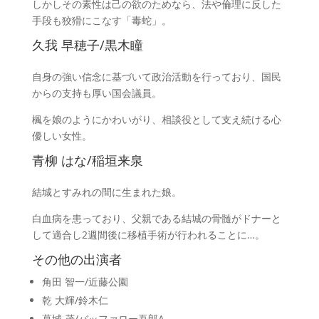
しかしその素性は己の欲のためなら、法や倫理に反した
手段も狡猾にこなす「毒蛇」。
久我 早穂子/黒木瞳
自身の強い信念に基づいて政治活動を行っており、国民
からの支持も厚い国会議員。
楓を娘のようにかわいがり、相談役として支え続ける心
優しい女性。
青柳 はな/稲垣来泉
結城とすみれの間に生まれた娘。
白血病を患っており、父親である結城の骨髄がドナーと
して適合し2週間後に移植手術が行われることに…。
その他の出演者
角田 智一/近藤公園
乾 大輝/鈴木仁
葛城 茂/バッファロー吾郎A