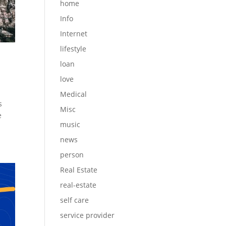
home
Info
Internet
lifestyle
loan
love
Medical
s
Misc
e
music
news
person
Real Estate
real-estate
self care
service provider