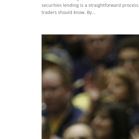
securities lending is a straightforward process.
traders should know. By...