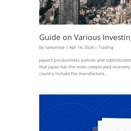
Guide on Various Investin
by
samanvya
|
Apr 14, 2024
|
Trading
Japan’s pro-business policies and sophisticat
that Japan has the most-complicated economy in 
country include the manufacture...