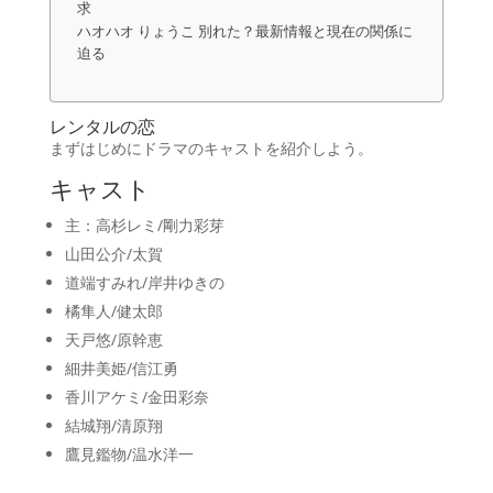
求
ハオハオ りょうこ 別れた？最新情報と現在の関係に
迫る
レンタルの恋
まずはじめにドラマのキャストを紹介しよう。
キャスト
主：高杉レミ/剛力彩芽
山田公介/太賀
道端すみれ/岸井ゆきの
橘隼人/健太郎
天戸悠/原幹恵
細井美姫/信江勇
香川アケミ/金田彩奈
結城翔/清原翔
鷹見鑑物/温水洋一