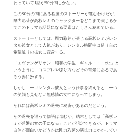
わっていて1話が30分間しかない。
この30分の間にある程度のストーリーが進むわけだが、
剛力彩芽が高杉レミのキャラクターをどこまで演じるか
でこのドラマも話題になる要素はたくさん秘めている。
ストーリーとしては、剛力彩芽が演じる高杉レミがレン
タル彼女として人気があり、レンタル時間中は借り主の
希望通りの彼女に変身する。
「エヴァンゲリオン・昭和の学生・ギャル・・・etc」と
いうように、コスプレや喋り方などその背景にあるであ
ろう姿に扮する。
しかし、一旦レンタル彼女という仕事を終えると、一つ
の笑顔も見せない無感情の女性になってしまう。
それには高杉レミの過去に秘密があるのだという。
その過去を巡って物語は進むが、結末としては「高杉レ
ミが普通の女の子になる」ことが想定できるが、ドラマ
自体が面白いかどうかは剛力彩芽の演技力にかかってい