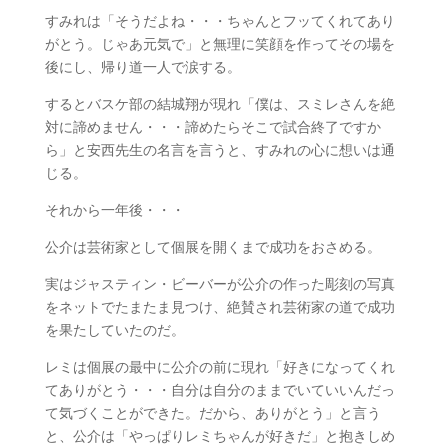
すみれは「そうだよね・・・ちゃんとフッてくれてあり
がとう。じゃあ元気で」と無理に笑顔を作ってその場を
後にし、帰り道一人で涙する。
するとバスケ部の結城翔が現れ「僕は、スミレさんを絶
対に諦めません・・・諦めたらそこで試合終了ですか
ら」と安西先生の名言を言うと、すみれの心に想いは通
じる。
それから一年後・・・
公介は芸術家として個展を開くまで成功をおさめる。
実はジャスティン・ビーバーが公介の作った彫刻の写真
をネットでたまたま見つけ、絶賛され芸術家の道で成功
を果たしていたのだ。
レミは個展の最中に公介の前に現れ「好きになってくれ
てありがとう・・・自分は自分のままでいていいんだっ
て気づくことができた。だから、ありがとう」と言う
と、公介は「やっぱりレミちゃんが好きだ」と抱きしめ