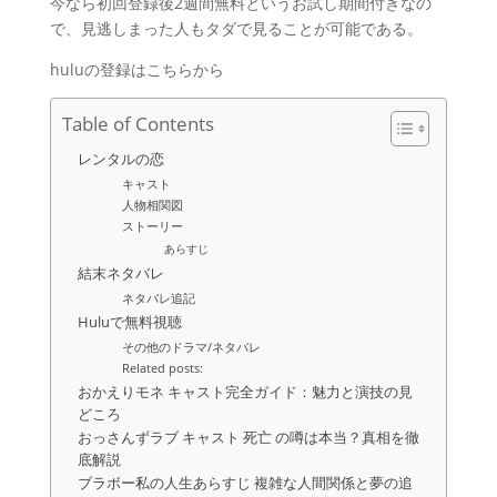
今なら初回登録後2週間無料というお試し期間付きなの
で、見逃しまった人もタダで見ることが可能である。
huluの登録はこちらから
Table of Contents
レンタルの恋
キャスト
人物相関図
ストーリー
あらすじ
結末ネタバレ
ネタバレ追記
Huluで無料視聴
その他のドラマ/ネタバレ
Related posts:
おかえりモネ キャスト完全ガイド：魅力と演技の見
どころ
おっさんずラブ キャスト 死亡 の噂は本当？真相を徹
底解説
ブラボー私の人生あらすじ 複雑な人間関係と夢の追