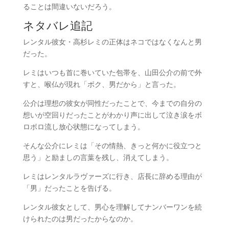
ることは間違いないだろう。
ネタバレ追記
レンタル彼女・高杉レミの正体はネコではなくなんと男
だった。
レミはいつも首に巻いていた包帯を、山田公介の前で外
すと、喉仏が現れ「ボク、男だから」と言った。
公介は理想の彼女が同性だったことで、今までの自分の
想いが空回りだったことがわかり声に出して泣き涙をボ
ロボロ流し放心状態になってしまう。
そんな公介にレミは「その情熱、きっと何かに役立つと
思う」と励ましの言葉を残し、消えてしまう。
レミはレンタルラヴァーズに行き、店長に辞める理由が
「男」だったことを告げる。
レンタル彼女として、男心を理解してナンバーワンを続
けられたのは男だったからなのか。