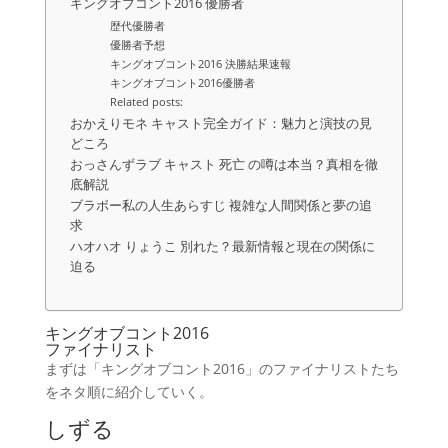
キングオブコント2016 優勝者
歴代優勝者
優勝者予想
キングオブコント2016 決勝結果速報
キングオブコント2016優勝者
Related posts:
おかえりモネ キャスト完全ガイド：魅力と演技の見
どころ
おっさんずラブ キャスト 死亡 の噂は本当？真相を徹
底解説
ブラボー私の人生あらすじ 複雑な人間関係と夢の追
求
ハオハオ りょうこ 別れた？最新情報と現在の関係に
迫る
キングオブコント2016
ファイナリスト
まずは「キングオブコント2016」のファイナリストたち
をネタ順に紹介していく。
しずる