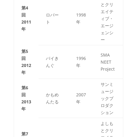
とクリ
第4
エイテ
回
ロバー
1998
ィブ・
2011
ト
年
エージ
年
ェンシ
ー
第5
SMA
回
バイき
1996
NEET
2012
んぐ
年
Project
年
サンミ
第6
ュージ
回
かもめ
2007
ックプ
2013
んたる
年
ロダク
年
ション
よしも
とクリ
第7