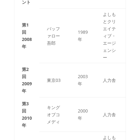
ント
よしも
とクリ
第1
バッフ
エイテ
回
1989
ァロー
ィブ・
2008
年
吾郎
エージ
年
ェンシ
ー
第2
回
2003
東京03
人力舎
2009
年
年
第3
キング
回
2000
オブコ
人力舎
2010
年
メディ
年
よしも