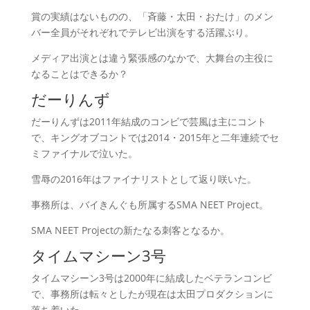
賞の実績はないものの、「斉藤・太田・おたけ」のメン
バー全員がそれぞれでテレビ出演をする活躍ぶり。
メディア出演とは違う緊張感のなかで、大舞台の主役に
なることはできるか？
だーりんず
だーりんずは2011年結成のコンビで芸風は主にコント
で、キングオブコントでは2014・2015年と二年連続でセ
ミファイナルで泣いた。
雪辱の2016年はファイナリストとして返り咲いた。
事務所は、バイきんぐも所属するSMA NEET Project。
SMA NEET Projectの新たなる刺客となるか。
タイムマシーン3号
タイムマシーン3号は2000年に結成したベテランコンビ
で、事務所は転々としたが現在は太田プロダクションに
落ち着いた。