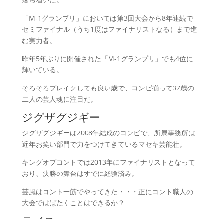
「M-1グランプリ」においては第3回大会から8年連続で
セミファイナル（うち1度はファイナリストなる）まで進
む実力者。
昨年5年ぶりに開催された「M-1グランプリ」でも4位に
輝いている。
そろそろブレイクしても良い歳で、コンビ揃って37歳の
二人の芸人魂に注目だ。
ジグザグジギー
ジグザグジギーは2008年結成のコンビで、所属事務所は
近年お笑い部門で力をつけてきているマセキ芸能社。
キングオブコントでは2013年にファイナリストとなって
おり、決勝の舞台はすでに経験済み。
芸風はコント一筋でやってきた・・・正にコント職人の
大会ではばたくことはできるか？