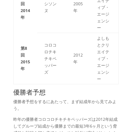
エイテ
回
シソン
2005
ィブ・
2014
ヌ
年
エージ
年
ェンシ
ー
よしも
コロコ
とクリ
第8
ロチキ
エイテ
回
2012
チキペ
ィブ・
2015
年
ッパー
エージ
年
ズ
ェンシ
ー
優勝者予想
優勝者予想をするにあたって、まず結成年から見てみよ
う。
昨年の優勝者コロコロチキチキペッパーズは2012年結成
してグループ結成から優勝までの最短3年6ヶ月という脅