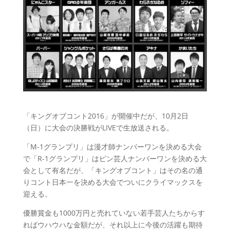
「キングオブコント2016」が開催中だが、10月2日
（日）に大会の決勝戦がLIVEで生放送される。
「M-1グランプリ」は漫才師ナンバーワンを決める大会
で「R-1グランプリ」はピン芸人ナンバーワンを決める大
会として有名だが、「キングオブコント」はその名の通
りコント日本一を決める大会でついにクライマックスを
迎える。
優勝賞金も1000万円と売れていない若手芸人たちからす
ればウハウハな金額だが、それ以上に今後の活躍も期待