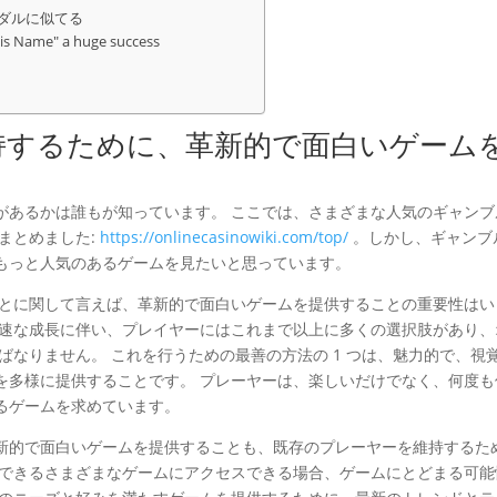
ダルに似てる
His Name" a huge success
持するために、革新的で面白いゲーム
があるかは誰もが知っています。 ここでは、さまざまな人気のギャンブ
まとめました:
https://onlinecasinowiki.com/top/
。しかし、ギャンブ
もっと人気のあるゲームを見たいと思っています。
することに関して言えば、革新的で面白いゲームを提供することの重要性は
急速な成長に伴い、プレイヤーにはこれまで以上に多くの選択肢があり、
ばなりません。 これを行うための最善の方法の 1 つは、魅力的で、視
を多様に提供することです。 プレーヤーは、楽しいだけでなく、何度も
るゲームを求めています。
新的で面白いゲームを提供することも、既存のプレーヤーを維持するた
イできるさまざまなゲームにアクセスできる場合、ゲームにとどまる可能