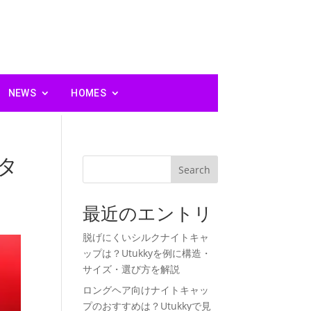
NEWS
HOMES
タ
Search
最近のエントリ
脱げにくいシルクナイトキャ
ップは？Utukkyを例に構造・
サイズ・選び方を解説
ロングヘア向けナイトキャッ
プのおすすめは？Utukkyで見