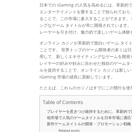
日本での iGaming の人気を高めるには、革
エンターテイメントを愛することで知られており
ることで、この市場に参入することができます。 i
ングなゲーム タイトルが常に開発されています。
レーヤーを引き付け、魅力的で楽しいゲーム体験
オンライン カジノが革新的で面白いゲーム タイ
ことです。 世界トップのゲーム開発者の多くは
用して、新しくエキサイティングなゲームを開発
レイヤーの好みや好みに合わせた独自のゲームタイ
ルを提供することで、オンライン カジノは新し
iGaming 市場の成長に貢献しています。
たとえば、これらのカジノはすでにこの慣行を使
Table of Contents
プレイヤーを惹きつけ維持するために、革新的で
他市場で人気のゲームタイトルを日本市場に適応
新作ゲームタイトルの開発・プロモーション戦略
Related posts: