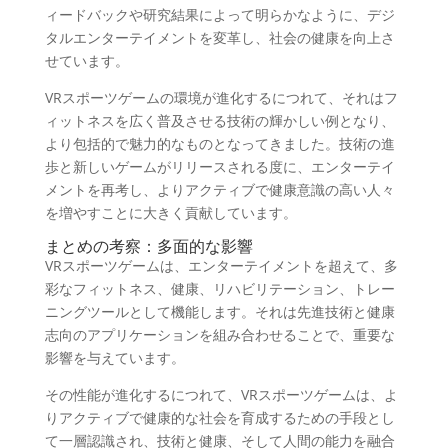
ィードバックや研究結果によって明らかなように、デジ
タルエンターテイメントを変革し、社会の健康を向上さ
せています。
VR
スポーツゲームの環境が進化するにつれて、それはフ
ィットネスを広く普及させる技術の輝かしい例となり、
より包括的で魅力的なものとなってきました。技術の進
歩と新しいゲームがリリースされる度に、エンターテイ
メントを再考し、よりアクティブで健康意識の高い人々
を増やすことに大きく貢献しています。
まとめの
考察：多面的な影響
VR
スポーツゲームは、エンターテイメントを超えて、多
彩なフィットネス、健康、リハビリテーション、トレー
ニングツールとして機能します。それは先進技術と健康
志向のアプリケーションを組み合わせることで、重要な
影響を与えています。
その性能が進化するにつれて、
VR
スポーツゲームは、よ
りアクティブで健康的な社会を育成するための手段とし
て一層認識され、技術と健康、そして人間の能力を融合