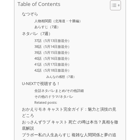
Table of Contents
なつぞら
人物相関図（北海道・十勝編）
あらすじ（7週）
ネタバレ（7週）
37話（5月13日放送分）
38話（5月14日放送分）
39話（5月15日放送分）
40話（5月16日放送分）
41話（5月17日放送分）
42話（5月18日放送分）
みんなの感想（7週）
U-NEXTで視聴する！
全話ネタバレまとめ/その他詳細
その他のドラマ/ネタバレ
Related posts:
おかえりモネ キャスト完全ガイド：魅力と演技の見
どころ
おっさんずラブ キャスト 死亡 の噂は本当？真相を徹
底解説
ブラボー私の人生あらすじ 複雑な人間関係と夢の追