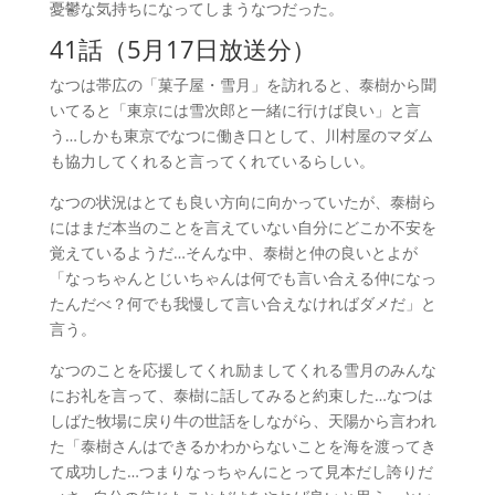
憂鬱な気持ちになってしまうなつだった。
41話（5月17日放送分）
なつは帯広の「菓子屋・雪月」を訪れると、泰樹から聞
いてると「東京には雪次郎と一緒に行けば良い」と言
う…しかも東京でなつに働き口として、川村屋のマダム
も協力してくれると言ってくれているらしい。
なつの状況はとても良い方向に向かっていたが、泰樹ら
にはまだ本当のことを言えていない自分にどこか不安を
覚えているようだ…そんな中、泰樹と仲の良いとよが
「なっちゃんとじいちゃんは何でも言い合える仲になっ
たんだべ？何でも我慢して言い合えなければダメだ」と
言う。
なつのことを応援してくれ励ましてくれる雪月のみんな
にお礼を言って、泰樹に話してみると約束した…なつは
しばた牧場に戻り牛の世話をしながら、天陽から言われ
た「泰樹さんはできるかわからないことを海を渡ってき
て成功した…つまりなっちゃんにとって見本だし誇りだ