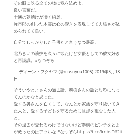
その眼に映る全ての物に魂を込めよ。
良い言葉だ。
十勝の朝焼けが凄く綺麗。
弥市郎の創った木霊は心の響きを表現してて力強さが込
められてて良い。
自分でしっかりした子供だと言うなつ最高。
北乃きいの演技を久々に観たけど女優としての彼女好き
と再認識。#なつぞら
— ディーン・フクヤマ (@masuyou1005) 2019年5月13
日
そういやとよさんの過去話、泰樹さんの話と対称になっ
てんのかなと思った。
愛する奥さんを亡くして、なんとか家族を守り抜いてき
た人と、愛する子どもを守るために旦那を拒否した人
と。
その過去が交わるわけではないけど泰樹のピンチをとよ
が救ったのはアツいな #なつぞらhttps://t.co/IrnbsO62ii