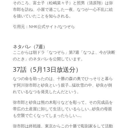
そのころ、富士子（松嶋菜々子）と照男（清原翔）は弥
市郎を訪ね、小屋で過ごした一夜、なつが一心不乱に絵
を描いていたことを知らされる。
引用元：NHK公式サイト/なつぞら
ネタバレ（7週）
ここからは朝ドラ「なつぞら」第7週「なつよ、今が決断
のとき」のネタバレを公開しています。
37話（5月13日放送分）
なつの命を助ったのは、十勝の森の奥でひっそりと暮ら
す阿川弥市郎と砂良という親子…猛吹雪の中、砂良が倒
れているなつを発見したんだという。
弥市郎と砂良は熊の木彫りなどを彫って、その完成品を
帯広の土産屋に卸して生活しているらしい…砂良の母親
も空襲で亡くなってしまったらしい…。
弥市郎は終戦後、東京からこの十勝で彫刻家をして活動