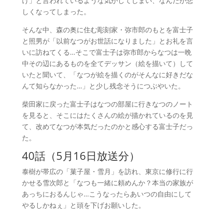
け」と言われているような気がしてしまい、なんだか悲
しくなってしまった。
そんな中、森の奥に住む彫刻家・弥市郎のもとを富士子
と照男が「以前なつがお世話になりました」とお礼を言
いに訪ねてくる…そこで富士子は弥市郎からなつは一晩
中その辺にあるものを全てデッサン（絵を描いて）して
いたと聞いて、「なつが絵を描くのがそんなに好きだな
んて知らなかった…」と少し残念そうにつぶやいた。
柴田家に戻った富士子はなつの部屋に行きなつのノート
を見ると、そこにはたくさんの絵が描かれているのを見
て、改めてなつが本気だったのかと感心する富士子だっ
た。
40話（5月16日放送分）
泰樹が帯広の「菓子屋・雪月」を訪れ、東京に修行に行
かせる雪次郎と「なつも一緒に頼めんか？本当の家族が
あっちにおるんじゃ…こうなったらあいつの自由にして
やるしかねぇ」と頭を下げお願いした。