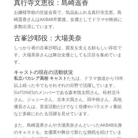
真行寺文恵役：島崎遥香
お嬢様学校の生徒会長で、気品あふれる真行寺文恵。島
崎遥香さんはAKB48卒業後、女優としてドラマや映画に
多数出演しています。
古峯沙耶役：大場美奈
しっかり者の古峯沙耶は、親友を支える頼もしい存在で
す。大場美奈さんは舞台女優としても注目を集めていま
す。
キャストの現在の活動状況
私立バカレア高校 キャスト
たちは、ドラマ放送から10年
以上経った今でもそれぞれの分野で活躍しています。
SixTONESのメンバーである森本慎太郎さん、松村北斗
さん、ジェシーさん、京本大我さん、田中樹さん、高地
優吾さんは、音楽活動だけでなく俳優やバラエティ番組
など多岐にわたる活躍を見せています。
また、島崎遥香さんや大場美奈さんといったAKB48出身
のキャストも、女優業や舞台で新たな挑戦を続けていま