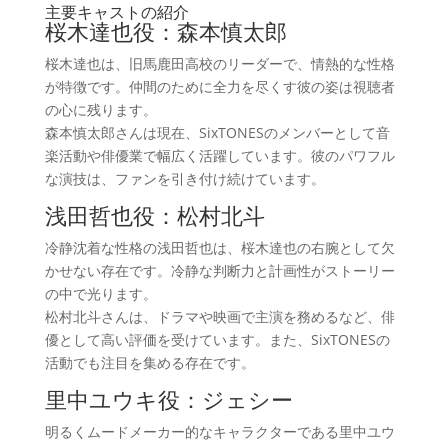
主要キャストの紹介
桜木達也役：森本慎太郎
桜木達也は、旧馬鹿田高校のリーダーで、情熱的な性格
が特徴です。仲間のために全力を尽くす彼の姿は視聴者
の心に残ります。
森本慎太郎さんは現在、SixTONESのメンバーとして音
楽活動や俳優業で幅広く活躍しています。彼のパワフル
な演技は、ファンを引き付け続けています。
浅田哲也役：松村北斗
冷静沈着な性格の浅田哲也は、桜木達也の右腕として欠
かせない存在です。冷静な判断力と計画性がストーリー
の中で光ります。
松村北斗さんは、ドラマや映画で主演を務めるなど、俳
優として高い評価を受けています。また、SixTONESの
活動でも注目を集める存在です。
里中ユウキ役：ジェシー
明るくムードメーカー的なキャラクターである里中ユウ