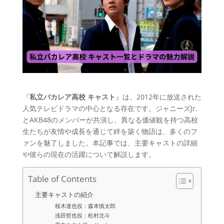
『
私立バカレア高校 キャスト
』は、2012年に放送された
人気テレビドラマの中心となる存在です。ジャニーズJr.
とAKB48のメンバーが共演し、異なる価値観を持つ高校
生たちが友情や成長を通じて絆を築く物語は、多くのフ
ァンを魅了しました。本記事では、主要キャストの詳細
や彼らの現在の活躍について解説します。
Table of Contents
主要キャストの紹介
桜木達也役：森本慎太郎
浅田哲也役：松村北斗