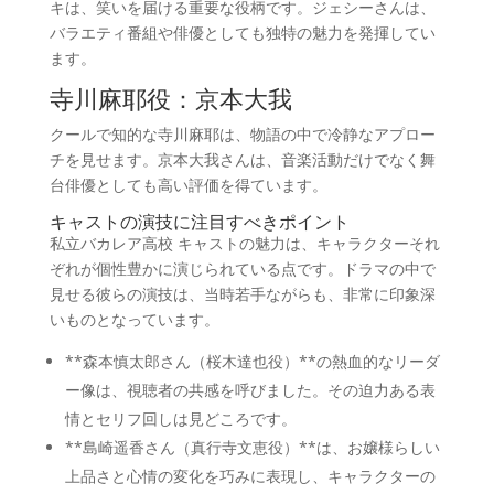
キは、笑いを届ける重要な役柄です。ジェシーさんは、
バラエティ番組や俳優としても独特の魅力を発揮してい
ます。
寺川麻耶役：京本大我
クールで知的な寺川麻耶は、物語の中で冷静なアプロー
チを見せます。京本大我さんは、音楽活動だけでなく舞
台俳優としても高い評価を得ています。
キャストの演技に注目すべきポイント
私立バカレア高校 キャストの魅力は、キャラクターそれ
ぞれが個性豊かに演じられている点です。ドラマの中で
見せる彼らの演技は、当時若手ながらも、非常に印象深
いものとなっています。
**森本慎太郎さん（桜木達也役）**の熱血的なリーダ
ー像は、視聴者の共感を呼びました。その迫力ある表
情とセリフ回しは見どころです。
**島崎遥香さん（真行寺文恵役）**は、お嬢様らしい
上品さと心情の変化を巧みに表現し、キャラクターの