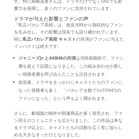
す。特に島崎遥香さんは、ドラマだけでなくSNSでも影
響力を発揮し、多くのファンに支持されています。
ドラマが与えた影響とファンの声
『私立バカレア高校』は、放送当時から熱狂的なファン
を生み出し、その影響は現在でも語り継がれています。
特に
私立バカレア高校 キャスト
の共演がファンに与えた
インパクトは絶大です。
ジャニーズJr.とAKB48の共演
は当時画期的で、ファン
層を超えて話題になりました。この組み合わせが新し
い視聴者層を呼び込んだことも注目されます。
放送後、ドラマをきっかけにキャストたちのファンに
なった視聴者も多く、「バカレアを観てSixTONESの
ファンになった」という声もよく聞かれます。
さらに、劇場版の制作や関連商品が多く発売され、ファ
ン同士のコミュニティも広がりました。この作品は単な
るドラマ以上に、キャストたちの活動を広く世に知らし
める大きなきっかけとなりました。