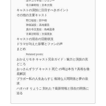
里中ユウキ役：ジェシー
寺川麻耶役：京本大我
キャストの演技に注目すべきポイント
その他の主要キャスト
野口聡役：田中樹
神保誠役：高地優吾
真行寺文恵役：島崎遥香
古峯沙耶役：大場美奈
キャストの現在の活動状況
ドラマが与えた影響とファンの声
まとめ
Related posts:
おかえりモネ キャスト完全ガイド：魅力と演技の見
どころ
おっさんずラブ キャスト 死亡 の噂は本当？真相を徹
底解説
ブラボー私の人生あらすじ 複雑な人間関係と夢の追
求
ハオハオ りょうこ 別れた？最新情報と現在の関係に
迫る