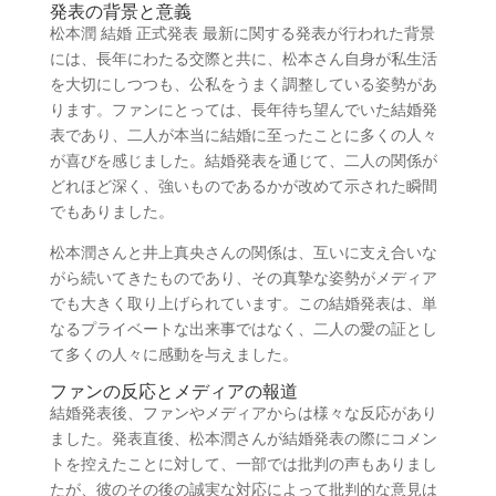
発表の背景と意義
松本潤 結婚 正式発表 最新に関する発表が行われた背景
には、長年にわたる交際と共に、松本さん自身が私生活
を大切にしつつも、公私をうまく調整している姿勢があ
ります。ファンにとっては、長年待ち望んでいた結婚発
表であり、二人が本当に結婚に至ったことに多くの人々
が喜びを感じました。結婚発表を通じて、二人の関係が
どれほど深く、強いものであるかが改めて示された瞬間
でもありました。
松本潤さんと井上真央さんの関係は、互いに支え合いな
がら続いてきたものであり、その真摯な姿勢がメディア
でも大きく取り上げられています。この結婚発表は、単
なるプライベートな出来事ではなく、二人の愛の証とし
て多くの人々に感動を与えました。
ファンの反応とメディアの報道
結婚発表後、ファンやメディアからは様々な反応があり
ました。発表直後、松本潤さんが結婚発表の際にコメン
トを控えたことに対して、一部では批判の声もありまし
たが、彼のその後の誠実な対応によって批判的な意見は