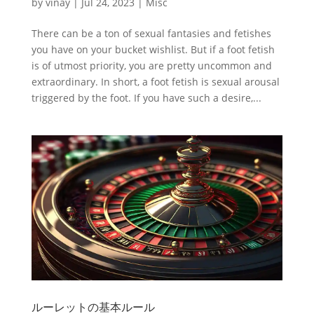
by
vinay
|
Jul 24, 2023
|
Misc
There can be a ton of sexual fantasies and fetishes
you have on your bucket wishlist. But if a foot fetish
is of utmost priority, you are pretty uncommon and
extraordinary. In short, a foot fetish is sexual arousal
triggered by the foot. If you have such a desire,...
ルーレットの基本ルール