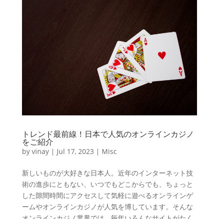
トレンド最前線！日本で人気のオンラインカジノ
をご紹介
by
vinay
|
Jul 17, 2023
|
Misc
新しいものが大好きな日本人。近年のインターネット技
術の進歩にともない、いつでもどこからでも、ちょっと
した隙間時間にアクセスして気軽に遊べるオンラインゲ
ームやオンラインカジノが人気を博しています。そんな
オンラインカジノ業界では、毎年いろんなサイトがたく