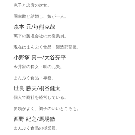
克子と忠彦の次女。
岡幸助と結婚し、娘が一人。
森本 元/毎熊克哉
萬平の製塩会社の元従業員。
現在はまんぷく食品・製造部部長。
小野塚 真一/大谷亮平
今井家の長女・咲の元夫。
まんぷく食品・専務。
世良 勝夫/桐谷健太
個人で商社を経営している。
要領がよく、調子のいいところも。
西野 紀之/馬場徹
まんぷく食品の従業員。