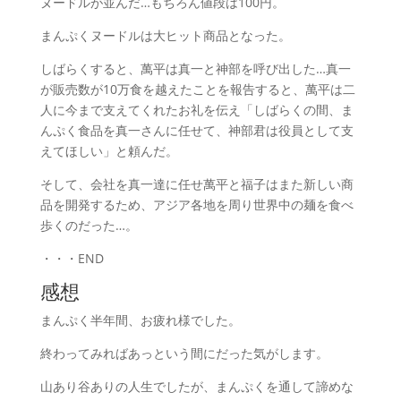
ヌードルが並んだ…もちろん値段は100円。
まんぷくヌードルは大ヒット商品となった。
しばらくすると、萬平は真一と神部を呼び出した…真一
が販売数が10万食を越えたことを報告すると、萬平は二
人に今まで支えてくれたお礼を伝え「しばらくの間、ま
んぷく食品を真一さんに任せて、神部君は役員として支
えてほしい」と頼んだ。
そして、会社を真一達に任せ萬平と福子はまた新しい商
品を開発するため、アジア各地を周り世界中の麺を食べ
歩くのだった…。
・・・END
感想
まんぷく半年間、お疲れ様でした。
終わってみればあっという間にだった気がします。
山あり谷ありの人生でしたが、まんぷくを通して諦めな