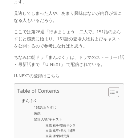
ます。
見逃してしまった人や、あまり興味はないが内容が気に
なる人もいるだろう。
ここでは第26週「行きましょう！二人で」151話のあら
すじと感想に始まり、151話の登場人物およびキャスト
を公開するので参考になればと思う。
ちなみに朝ドラ「まんぷく」は、ドラマのストーリー1話
～最新話まで 「U-NEXT」 で配信されている。
U-NEXTの登録はこちら
Table of Contents
まんぷく
151話あらすじ
感想
登場人物/キャスト
立花 福子/安藤サクラ
立花 萬平/長谷川博己
立花 源/西村元貴