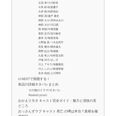
立花 幸/小川紗良
今井 鈴/松坂慶子
今井 咲/内田有紀
神部 茂/瀬戸 康史
神部 タカ/岸井ゆきの
神部 大介/川口調
岡 幸助/中尾明慶
香田 吉乃/深川麻衣
森本 元/毎熊克哉
小野塚 真一/大谷亮平
世良 勝夫/桐谷健太
西野 紀之/馬場徹
久坂 隼人/竹村晋太郎
戸塚 洋子/ぎぃ子
川上 アキラ/加藤雅也
川上 しのぶ/牧瀬里穂
名木 純也/上川周作
U-NEXTで視聴する！
各話の詳細ネタバレまとめ
その他のドラマ/ネタバレ
Related posts:
おかえりモネ キャスト完全ガイド：魅力と演技の見
どころ
おっさんずラブ キャスト 死亡 の噂は本当？真相を徹