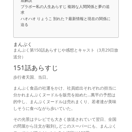
底解説
ブラボー私の人生あらすじ 複雑な人間関係と夢の追
求
ハオハオ りょうこ 別れた？最新情報と現在の関係に
迫る
まんぷく
まんぷく第150話あらすじや感想とキャスト（3月29日放
送分）
151話あらすじ
歩行者天国、当日。
まんぷく食品の社運をかけ、社員総出それぞれの担当に
分かれまんぷくヌードルを販売を始めた…萬平の予想は
的中し、まんぷくヌードルは売れまくり、若者達が美味
しそうに食べながら歩いていた。
その光景はテレビでも大きく放送されていて翌日、全国
の問屋から注文が殺到しどこのスーパーにも、まんぷく