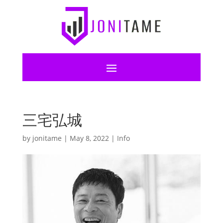
三宅弘城
by
jonitame
|
May 8, 2022
|
Info