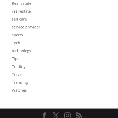
Real Estate
real-estate
self care
service provider
sports
Tech
technology
Tips
Trading
Travel
Trending
Watches