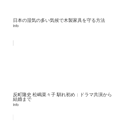
日本の湿気の多い気候で木製家具を守る方法
Info
反町隆史 松嶋菜々子 馴れ初め：ドラマ共演から
結婚まで
Info