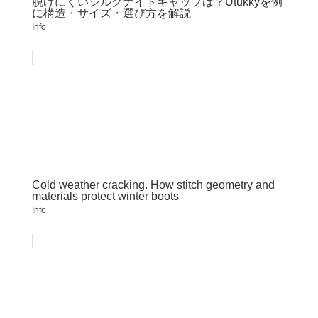
脱げにくいシルクナイトキャップは？Utukkyを例
に構造・サイズ・選び方を解説
Info
Cold weather cracking. How stitch geometry and
materials protect winter boots
Info