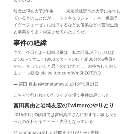
彼女は現在大学3年生・・・東京武蔵野市の大学に在学し
ているとのことだが、「トッキュウジャー」や「仮面ラ
イダーフォーゼ」に出演するなど女優業などの芸能生活
と学業をうまく両立させていたようだ。
事件の経緯
さて、今日だよっ🙌🏼出番は、私の計算が正しければ
21:00〜です…！19:00スタートのひと組30分の5番目だ
から、合っていると思うのだけれど…。お待ちしており
ますーっ😋😋 pic.twitter.com/WmShEOT2YQ
— 冨田 真由 (@tomitamayu) 2016年5月21日
こちらで行われていたライブ会場で事件は起こった。
富田真由と岩埼友宏のTwitterのやりとり
2016年1月の段階では冨田真由さんに対する印象も良か
ったのがわかるツイート内容となっている。
@tomitamayu楽しい時間をありがとー♪ 岩埼