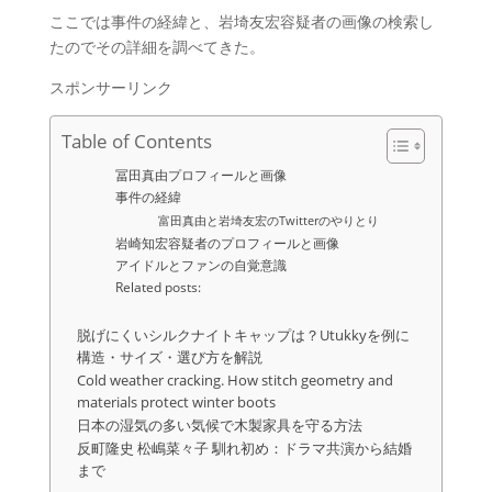
ここでは事件の経緯と、岩埼友宏容疑者の画像の検索し
たのでその詳細を調べてきた。
スポンサーリンク
Table of Contents
冨田真由プロフィールと画像
事件の経緯
富田真由と岩埼友宏のTwitterのやりとり
岩崎知宏容疑者のプロフィールと画像
アイドルとファンの自覚意識
Related posts:
脱げにくいシルクナイトキャップは？Utukkyを例に
構造・サイズ・選び方を解説
Cold weather cracking. How stitch geometry and
materials protect winter boots
日本の湿気の多い気候で木製家具を守る方法
反町隆史 松嶋菜々子 馴れ初め：ドラマ共演から結婚
まで