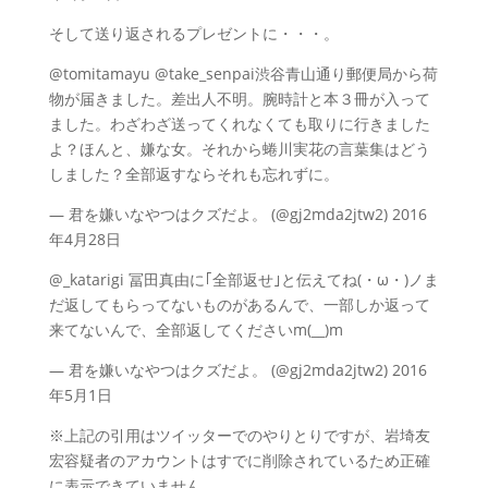
そして送り返されるプレゼントに・・・。
@tomitamayu @take_senpai渋谷青山通り郵便局から荷
物が届きました。差出人不明。腕時計と本３冊が入って
ました。わざわざ送ってくれなくても取りに行きました
よ？ほんと、嫌な女。それから蜷川実花の言葉集はどう
しました？全部返すならそれも忘れずに。
— 君を嫌いなやつはクズだよ。 (@gj2mda2jtw2) 2016
年4月28日
@_katarigi 冨田真由に｢全部返せ｣と伝えてね(・ω・)ノま
だ返してもらってないものがあるんで、一部しか返って
来てないんで、全部返してくださいm(__)m
— 君を嫌いなやつはクズだよ。 (@gj2mda2jtw2) 2016
年5月1日
※上記の引用はツイッターでのやりとりですが、岩埼友
宏容疑者のアカウントはすでに削除されているため正確
に表示できていません。