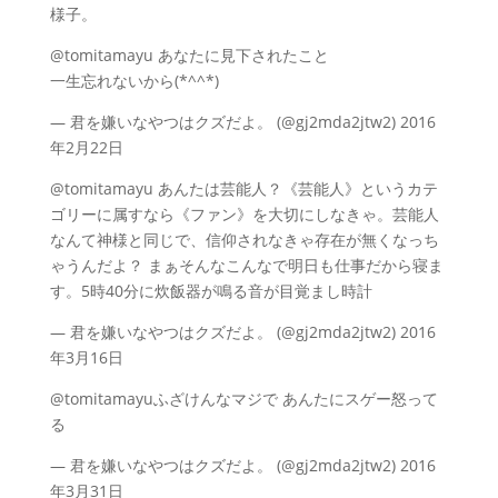
様子。
@tomitamayu あなたに見下されたこと
一生忘れないから(*^^*)
— 君を嫌いなやつはクズだよ。 (@gj2mda2jtw2) 2016
年2月22日
@tomitamayu あんたは芸能人？《芸能人》というカテ
ゴリーに属すなら《ファン》を大切にしなきゃ。芸能人
なんて神様と同じで、信仰されなきゃ存在が無くなっち
ゃうんだよ？ まぁそんなこんなで明日も仕事だから寝ま
す。5時40分に炊飯器が鳴る音が目覚まし時計
— 君を嫌いなやつはクズだよ。 (@gj2mda2jtw2) 2016
年3月16日
@tomitamayuふざけんなマジで あんたにスゲー怒って
る
— 君を嫌いなやつはクズだよ。 (@gj2mda2jtw2) 2016
年3月31日