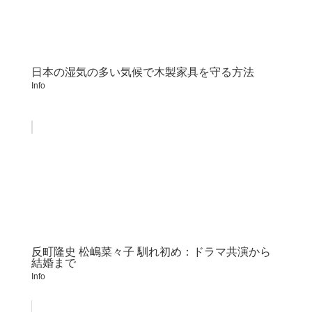
日本の湿気の多い気候で木製家具を守る方法
Info
反町隆史 松嶋菜々子 馴れ初め：ドラマ共演から
結婚まで
Info