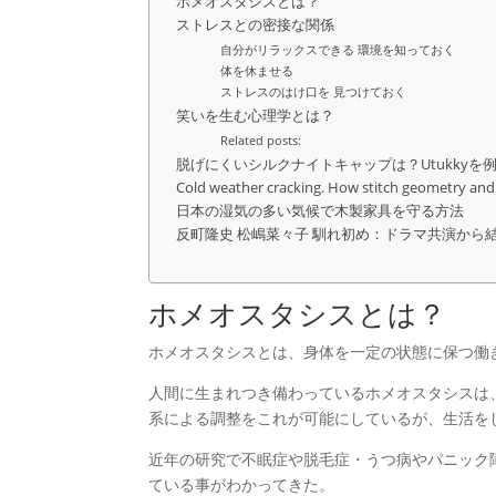
ホメオスタシスとは？
ストレスとの密接な関係
自分がリラックスできる 環境を知っておく
体を休ませる
ストレスのはけ口を 見つけておく
笑いを生む心理学とは？
Related posts:
脱げにくいシルクナイトキャップは？Utukky
Cold weather cracking. How stitch geometry and 
日本の湿気の多い気候で木製家具を守る方法
反町隆史 松嶋菜々子 馴れ初め：ドラマ共演から
ホメオスタシスとは？
ホメオスタシスとは、身体を一定の状態に保つ働
人間に生まれつき備わっているホメオスタシスは
系による調整をこれが可能にしているが、生活を
近年の研究で不眠症や脱毛症・うつ病やパニック障
ている事がわかってきた。