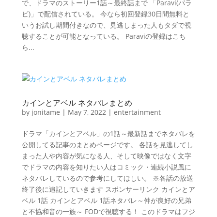
で、ドラマのストーリー1話～最終話まで 「Paravi(パラ
ビ)」で配信されている。 今なら初回登録30日間無料と
いうお試し期間付きなので、見逃しまった人もタダで視
聴することが可能となっている。 Paraviの登録はこち
ら...
カインとアベル ネタバレまとめ
by
jonitame
|
May 7, 2022
|
entertainment
ドラマ「カインとアベル」の1話～最新話までネタバレを
公開してる記事のまとめページです。 各話を見逃してし
まった人や内容が気になる人、そして映像ではなく文字
でドラマの内容を知りたい人はコミック・連続小説風に
ネタバレしているので参考にしてほしい。 ※各話の放送
終了後に追記していきます スポンサーリンク カインとア
ベル 1話 カインとアベル 1話ネタバレ～仲が良好の兄弟
と不協和音の一族～ FODで視聴する！ このドラマはフジ