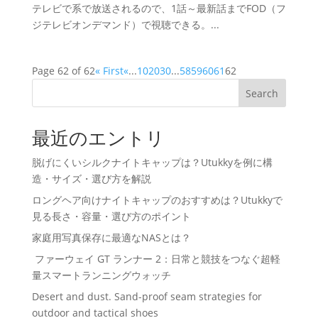
テレビで系で放送されるので、1話～最新話までFOD（フ
ジテレビオンデマンド）で視聴できる。...
Page 62 of 62
« First
«
...
10
20
30
...
58
59
60
61
62
Search
最近のエントリ
脱げにくいシルクナイトキャップは？Utukkyを例に構
造・サイズ・選び方を解説
ロングヘア向けナイトキャップのおすすめは？Utukkyで
見る長さ・容量・選び方のポイント
家庭用写真保存に最適なNASとは？
ファーウェイ GT ランナー 2：日常と競技をつなぐ超軽
量スマートランニングウォッチ
Desert and dust. Sand-proof seam strategies for
outdoor and tactical shoes