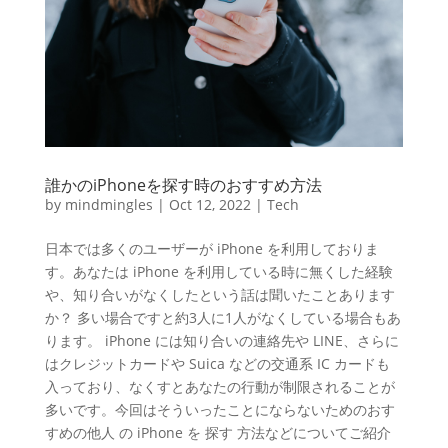
誰かのiPhoneを探す時のおすすめ方法
by
mindmingles
|
Oct 12, 2022
|
Tech
日本では多くのユーザーが iPhone を利用しておりま
す。あなたは iPhone を利用している時に無くした経験
や、知り合いがなくしたという話は聞いたことあります
か？ 多い場合ですと約3人に1人がなくしている場合もあ
ります。 iPhone には知り合いの連絡先や LINE、さらに
はクレジットカードや Suica などの交通系 IC カードも
入っており、なくすとあなたの行動が制限されることが
多いです。今回はそういったことにならないためのおす
すめの他人 の iPhone を 探す 方法などについてご紹介