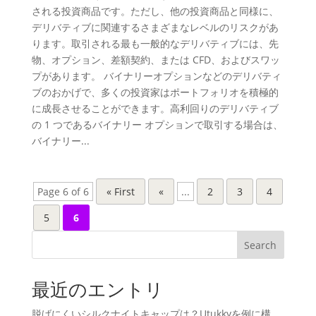
される投資商品です。ただし、他の投資商品と同様に、
デリバティブに関連するさまざまなレベルのリスクがあ
ります。取引される最も一般的なデリバティブには、先
物、オプション、差額契約、または CFD、およびスワッ
プがあります。 バイナリーオプションなどのデリバティ
ブのおかげで、多くの投資家はポートフォリオを積極的
に成長させることができます。高利回りのデリバティブ
の 1 つであるバイナリー オプションで取引する場合は、
バイナリー...
Page 6 of 6
« First
«
...
2
3
4
5
6
Search
最近のエントリ
脱げにくいシルクナイトキャップは？Utukkyを例に構