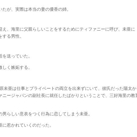
いたが、実際は本当の妻の優香の姉。
迎え、海里に父親らしいことをするためにティファニーに呼び、未亜に
をする男性。
活を送っていた。
激しく嫉妬する。
栗原未亜は仕事とプライベートの両立を出来ずにいて、彼氏だった陽太か
ァニージャパンの副社長に就任したばかりということで、三好海里の教
の男らしい意表をつく行為に恋してしまう未亜。
亜に惹かれていくのだった。