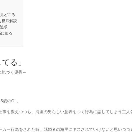
の見どころ
を徹底解説
の追求
係に迫る
してる」
に気づく優香～
5歳のOL。
仕事を教えつつも、海里の男らしい意表をつく行為に恋してしまう主人
ーカー行為をされた時、既婚者の海里にキスされていけないと思いつつ