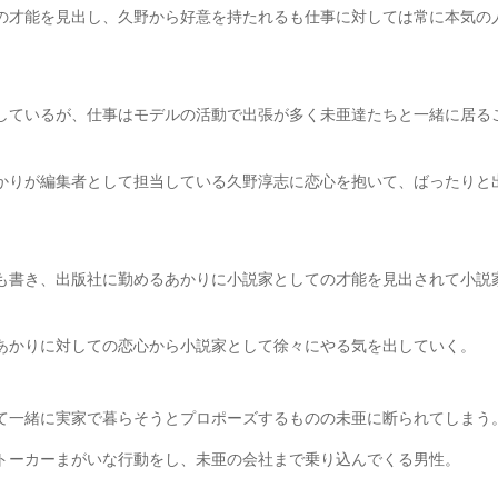
の才能を見出し、久野から好意を持たれるも仕事に対しては常に本気の
しているが、仕事はモデルの活動で出張が多く未亜達たちと一緒に居る
かりが編集者として担当している久野淳志に恋心を抱いて、ばったりと
も書き、出版社に勤めるあかりに小説家としての才能を見出されて小説
あかりに対しての恋心から小説家として徐々にやる気を出していく。
て一緒に実家で暮らそうとプロポーズするものの未亜に断られてしまう
トーカーまがいな行動をし、未亜の会社まで乗り込んでくる男性。