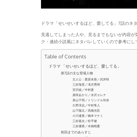
ドラマ「せいせいするほど、愛してる」7話のネ
見逃してしまった人や、見るまでもないが内容が
ク・連続小説風にネタバレしていくので参考にし
Table of Contents
ドラマ 「せいせいするほど、愛してる」
第7話の主な登場人物
主人公：栗原未亜／武井咲
三好海里／滝沢秀明
宮沢綾／中村蒼
真咲あかり／水沢エレナ
美山千明／トリンドル玲奈
久野淳志／中村隼人
山下陽太／高橋光臣
小川遙香／橋本マナミ
三好嘉次／松平健
三好優香／木南晴夏
前回までのあらすじ