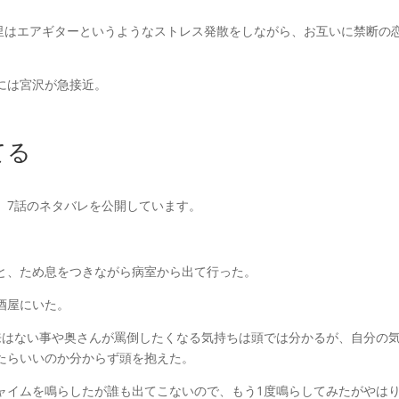
里はエアギターというようなストレス発散をしながら、お互いに禁断の
には宮沢が急接近。
てる
」7話のネタバレを公開しています。
と、ため息をつきながら病室から出て行った。
酒屋にいた。
来はない事や奥さんが罵倒したくなる気持ちは頭では分かるが、自分の
たらいいのか分からず頭を抱えた。
ャイムを鳴らしたが誰も出てこないので、もう1度鳴らしてみたがやは