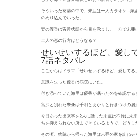
そういった葛藤の中で、未亜は一人カラオケ…海
のめり込んでいった。
妻の優香は昏睡状態から目を覚まし、一方で未亜
二人の恋の行方はどうなる？
せいせいするほど、愛し
7話ネタバレ
ここからはドラマ「せいせいするほど、愛してる
意識を失った優香は病院にいた。
付き添っていた海里は優香が眠ったのを確認する
宮沢と別れた未亜は千明とあかりと行きつけの居
今日あった出来事を2人に話した未亜は不倫に未
ちを抑えられない所まできているようで、どうし
その頃、病院から帰った海里は未亜の家を訪ねチ