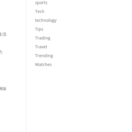
sports
Tech
technology
Tips
生活
Trading
Travel
め
Trending
Watches
興味