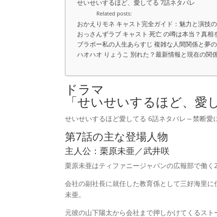
せいせいするほど、愛してる 7話ネタバレ
Related posts:
おかえりモネ キャスト完全ガイド：魅力と演技
おっさんずラブ キャスト 死亡 の噂は本当？真相
ブラボー私の人生あらすじ 複雑な人間関係と夢
ハオハオ りょうこ 別れた？最新情報と現在の関
ドラマ
「せいせいするほど、愛
せいせいするほど愛してる 6話ネタバレ～禁断愛
第7話の主な登場人物
主人公：栗原未亜／武井咲
栗原未亜はティファニージャパンの広報部で働く2
会社の副社長に就任した教育係として三好海里に
未亜。
元彼の山下陽太から会社まで押しかけてくるスト