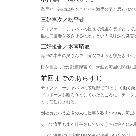
海里と一緒に出歩くことから海里の妻と思われて
三好嘉次／松平健
ティファニージャパンの社長で海里を養子として
里に二度妻を殺させるのか」という意味深な発言
三好優香／木南晴夏
海里の本当の奥さんで、病院でずっと寝たきり生
目を覚ましたが記憶障害で、未亜と海里の関係に
前回までのあらすじ
ティファニージャパンの広報部でOLとして働く
プロポーズも断ろうとしていたところに、ティフ
として任命される。
副社長という立場の人に仕事を教えつつも、海里
そして海里もまた仕事をしていくうちに徐々に未
しかし海里には昏睡状態の妻の優香がいたのだ。