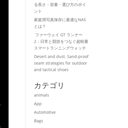
る長さ・容量・選び方のポイ
ント
家庭用写真保存に最適なNAS
とは？
ファーウェイ GT ランナー
2：日常と競技をつなぐ超軽量
スマートランニングウォッチ
Desert and dust. Sand-proof
seam strategies for outdoor
and tactical shoes
カテゴリ
animals
App
Automotive
Bags