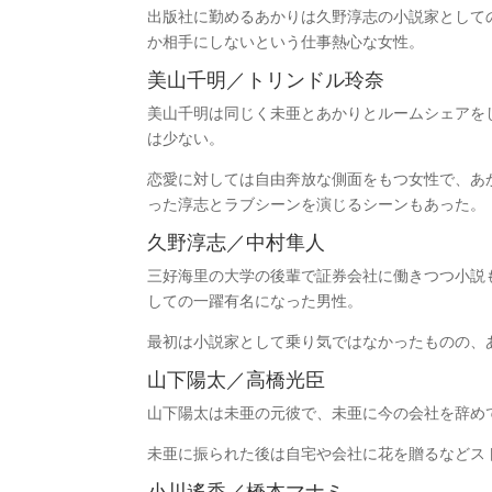
出版社に勤めるあかりは久野淳志の小説家として
か相手にしないという仕事熱心な女性。
美山千明／トリンドル玲奈
美山千明は同じく未亜とあかりとルームシェアを
は少ない。
恋愛に対しては自由奔放な側面をもつ女性で、あ
った淳志とラブシーンを演じるシーンもあった。
久野淳志／中村隼人
三好海里の大学の後輩で証券会社に働きつつ小説
しての一躍有名になった男性。
最初は小説家として乗り気ではなかったものの、
山下陽太／高橋光臣
山下陽太は未亜の元彼で、未亜に今の会社を辞め
未亜に振られた後は自宅や会社に花を贈るなどス
小川遙香／橋本マナミ