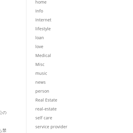
home
Info
Internet
lifestyle
loan
love
Medical
Misc
music
news
person
Real Estate
real-estate
公の
self care
service provider
も禁