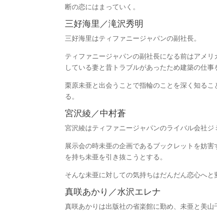
断の恋にはまっていく。
三好海里／滝沢秀明
三好海里はティファニージャパンの副社長。
ティファニージャパンの副社長になる前はアメリ
している妻と昔トラブルがあったため建築の仕事
栗原未亜と出会うことで指輪のことを深く知るこ
る。
宮沢綾／中村蒼
宮沢綾はティファニージャパンのライバル会社ジ
展示会の時未亜の企画であるブックレットを妨害
を持ち未亜を引き抜こうとする。
そんな未亜に対しての気持ちはだんだん恋心へと
真咲あかり／水沢エレナ
真咲あかりは出版社の省楽館に勤め、未亜と美山