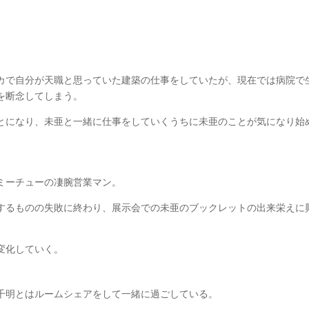
カで自分が天職と思っていた建築の仕事をしていたが、現在では病院で
を断念してしまう。
とになり、未亜と一緒に仕事をしていくうちに未亜のことが気になり始
ミーチューの凄腕営業マン。
するものの失敗に終わり、展示会での未亜のブックレットの出来栄えに
変化していく。
千明とはルームシェアをして一緒に過ごしている。