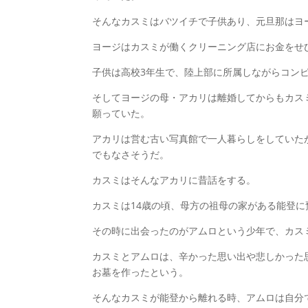
そんなカスミはバツイチで子供あり、元旦那はヨ
ヨージはカスミが働くクリーニング店にお金をせ
子供は高校3年生で、陸上部に所属しながらコン
そしてヨージの母・アカリは離婚してからもカス
願っていた。
アカリは営む古い写真館で一人暮らしをしていた
でもなさそうだ。
カスミはそんなアカリに昔話をする。
カスミは14歳の頃、母方の祖母の家がある能登
その時に出会ったのがアムロという少年で、カス
カスミとアムロは、辛かった思い出や悲しかった
お墓を作ったという。
そんなカスミが能登から離れる時、アムロは自分