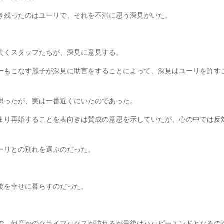
き残ったのはユーリで、それを不満に思う深見がいた。
。
働くスタッフたちが、深見に意見する。
ーもこなす麗子が深見に助言をすることによって、深見はユーリを許す
思ったが、実は一番近くにいたのであった。
まり再婚することを表向きは賛成の意思を示していたが、心の中では反
ーリとの別れを選ぶのだった。
後を幸せに暮らすのだった。
で、何度かのクライマックスが訪れるが最後はハッピーエンドとなるの