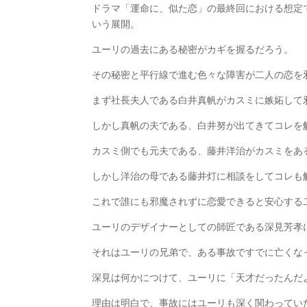
ドラマ「運命に、似た恋」の最終回における想定
いう展開。
ユーリの過去にある秘密がカギを握るだろう。
その秘密と平行線で進む色々な障害が二人の恋を
まず社長夫人である白井真帆がカスミに嫉妬して
しかし真帆の夫である、白井努が出てきてコレを
カスミ側でも元夫である、藤井洋治がカスミをあ
しかし洋治の母である藤井灯に相談をしてコレも
これで誰にも邪魔されずに恋愛できると安心する
ユーリのデザイナーとしての師匠である深見芳孝
それはユーリの兄弟で、ある事故ですでに亡くな
深見は何かにつけて、ユーリに「天才だったんだ
理由は明白で、事故にはユーリも深く関わってい