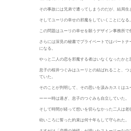
その事故には兄弟で遭ってしまうのだが、結局生
そしてユーリの幸せの邪魔をしていくことになる
この問題はユーリの幸せを願うデザイン事務所で
さらには深見の秘書でプライベートではパートナ
になる。
やっと二人の恋を邪魔する者はいなくなったかと
息子の桜井つぐみはユーリとの結ばれること、つ
ていた。
そのことが判明して、その思いを汲みカスミはユ
ーーー時は過ぎ、息子のつぐみも自立していた。
そして時間が経って想いを切らなかった二人は老
幼いころに誓った約束は何十年もして守られた。
さすがは「恋愛の神様」が描いたストーリーなの