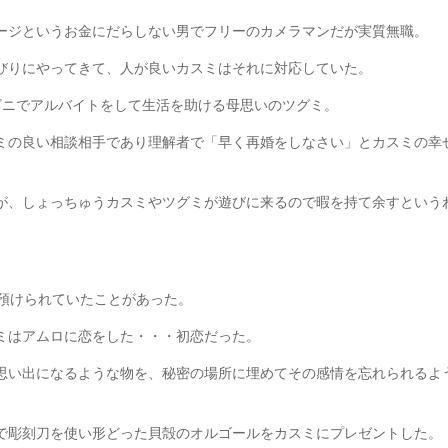
ージというお金にだらしない男でフリーのカメラマンだが実質無職。
びりにやってきて、人が良いカスミはそれに対応していた。
ビニでアルバイトをして生活を助ける母思いのツグミ。
ミの良い相談相手であり理解者で「早く再婚をしなさい」とカスミの幸
が、しょっちゅうカスミやツグミが遊びに来るので暇を持て余すという
に預けられていたことがあった。
ミはアムロに恋をした・・・初恋だった。
思い出になるような物を、秘密の場所に埋めてその感情を忘れられるよ
で彫刻刀を使い形どった貝殻のオルゴールをカスミにプレゼントした。