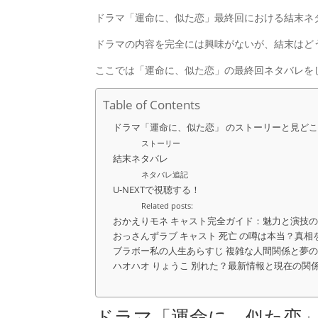
ドラマ「運命に、似た恋」最終回における結末ネ
ドラマの内容を完全には興味がないが、結末はど
ここでは「運命に、似た恋」の最終回ネタバレを
Table of Contents
ドラマ「運命に、似た恋」 のストーリーと見ど
ストーリー
結末ネタバレ
ネタバレ追記
U-NEXTで視聴する！
Related posts:
おかえりモネ キャスト完全ガイド：魅力と演技
おっさんずラブ キャスト 死亡 の噂は本当？真相
ブラボー私の人生あらすじ 複雑な人間関係と夢
ハオハオ りょうこ 別れた？最新情報と現在の関
ドラマ「運命に、似た恋