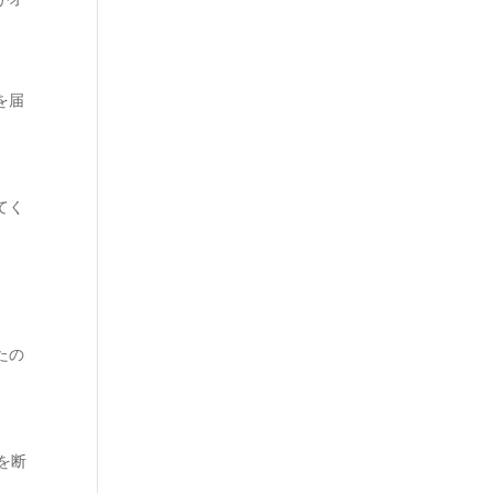
を届
てく
たの
を断