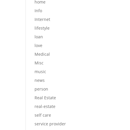
home
Info
Internet
lifestyle
loan
love
Medical
Misc
music
news
person
Real Estate
real-estate
self care
service provider