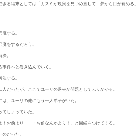
できる結末としては「カスミが現実を見つめ直して、夢から目が覚める
邪魔する。
邪魔をするだろう。
解決。
る事件へと巻き込んでいく。
解決する。
二人だったが、ここでユーリの過去が問題としてふりかかる。
には、ユーリの他にもう一人弟子がいた。
ってしまっていた。
よ！お前より・・・お前なんかより！」と因縁をつけてくる。
たのだった。