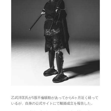
乙武洋匡氏が5股不倫騒動があってから6ヶ月近く経って
いるが、自身の公式サイトにて離婚成立を報告した。