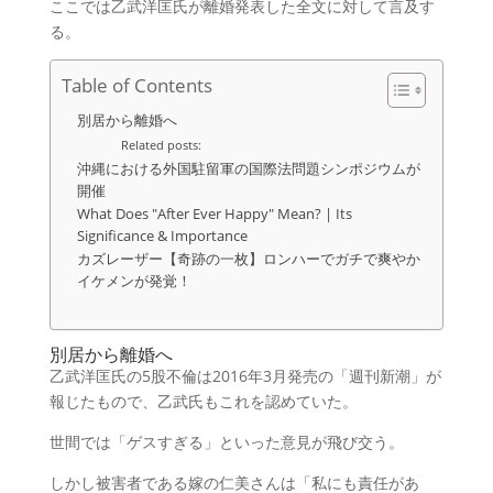
ここでは乙武洋匡氏が離婚発表した全文に対して言及す
る。
Table of Contents
別居から離婚へ
Related posts:
沖縄における外国駐留軍の国際法問題シンポジウムが
開催
What Does "After Ever Happy" Mean? | Its
Significance & Importance
カズレーザー【奇跡の一枚】ロンハーでガチで爽やか
イケメンが発覚！
別居から離婚へ
乙武洋匡氏の5股不倫は2016年3月発売の「週刊新潮」が
報じたもので、乙武氏もこれを認めていた。
世間では「ゲスすぎる」といった意見が飛び交う。
しかし被害者である嫁の仁美さんは「私にも責任があ