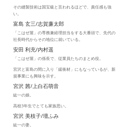
その縫製技術は国宝級と言われるほどで、責任感も強
い。
富島 玄三/志賀廉太郎
「こはぜ屋」の専務兼経理担当をする大番頭で、先代の
社長時代からその地位に就いている。
安田 利充/内村遥
「こはぜ屋」の係長で、従業員たちのまとめ役。
宮沢と富島の間に入り「緩衝材」にもなっているが、新
規事業にも興味を示す。
宮沢 茜/上白石萌音
紘一の娘。
高校3年生でとても家族思い。
宮沢 美枝子/壇ふみ
紘一の妻。