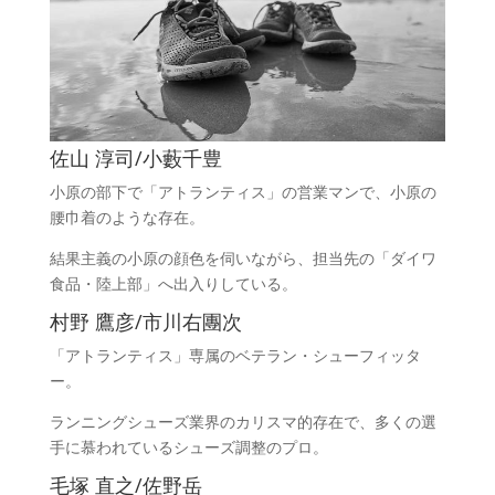
佐山 淳司/小藪千豊
小原の部下で「アトランティス」の営業マンで、小原の
腰巾着のような存在。
結果主義の小原の顔色を伺いながら、担当先の「ダイワ
食品・陸上部」へ出入りしている。
村野 鷹彦/市川右團次
「アトランティス」専属のベテラン・シューフィッタ
ー。
ランニングシューズ業界のカリスマ的存在で、多くの選
手に慕われているシューズ調整のプロ。
毛塚 直之/佐野岳