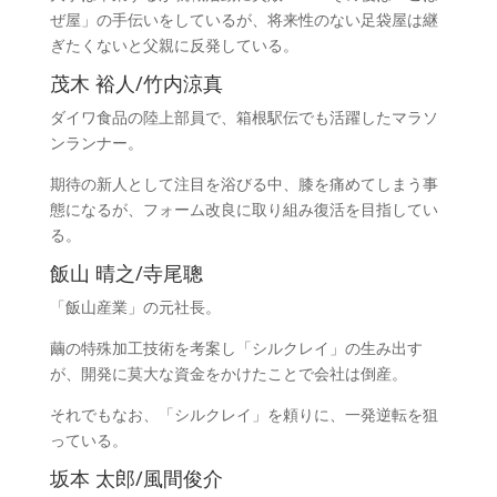
ぜ屋」の手伝いをしているが、将来性のない足袋屋は継
ぎたくないと父親に反発している。
茂木 裕人/竹内涼真
ダイワ食品の陸上部員で、箱根駅伝でも活躍したマラソ
ンランナー。
期待の新人として注目を浴びる中、膝を痛めてしまう事
態になるが、フォーム改良に取り組み復活を目指してい
る。
飯山 晴之/寺尾聰
「飯山産業」の元社長。
繭の特殊加工技術を考案し「シルクレイ」の生み出す
が、開発に莫大な資金をかけたことで会社は倒産。
それでもなお、「シルクレイ」を頼りに、一発逆転を狙
っている。
坂本 太郎/風間俊介