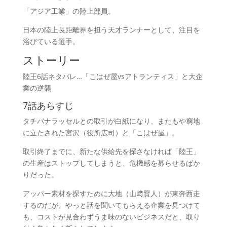
「アジア工業」の陸上部員。
日本の陸上長距離界を担う天才ランナーとして、注目を
浴びている選手。
ストーリー
陸王6話ネタバレ…「こはぜ屋vsアトランティス」と大企
業の逆襲
7話あらすじ
タチバナラッセルとの取引が白紙になり、またもや窮地
に立たされた宮沢（役所広司）と「こはぜ屋」。
取引終了までに、新たな供給先を探さなければ「陸王」
の生産はストップしてしまうと、危機感を募らせるばか
りだった。
アッパー素材を探すために大地（山﨑賢人）が東奔西走
するのだが、やっと話を聞いてもらえる企業を見つけて
も、コストが見合わずうま味のないビジネスだと、取り