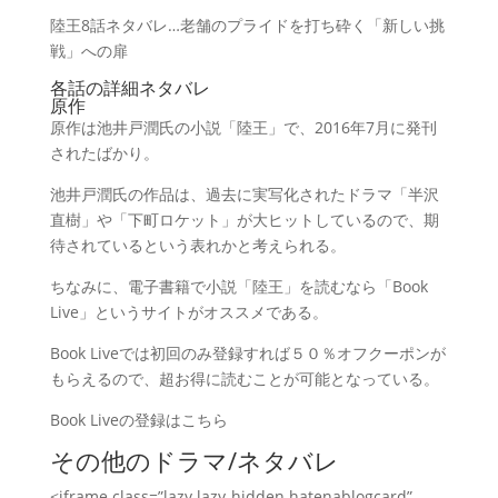
陸王8話ネタバレ…老舗のプライドを打ち砕く「新しい挑
戦」への扉
各話の詳細ネタバレ
原作
原作は池井戸潤氏の小説「陸王」で、2016年7月に発刊
されたばかり。
池井戸潤氏の作品は、過去に実写化されたドラマ「半沢
直樹」や「下町ロケット」が大ヒットしているので、期
待されているという表れかと考えられる。
ちなみに、電子書籍で小説「陸王」を読むなら「Book
Live」というサイトがオススメである。
Book Liveでは初回のみ登録すれば５０％オフクーポンが
もらえるので、超お得に読むことが可能となっている。
Book Liveの登録はこちら
その他のドラマ/ネタバレ
<iframe class=”lazy lazy-hidden hatenablogcard”