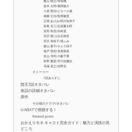
飯山 晴之/寺尾聰
坂本 太郎/風間俊介
小原 賢治/ピエール瀧
御園 丈治/松岡修造
正岡 あけみ/阿川佐和子
富島 玄三/志賀廉太郎
安田 利充/内村遥
宮沢 茜/上白石萌音
宮沢 美枝子/壇ふみ
飯山 素子/キムラ緑子
城戸 明宏/音尾琢真
佐山 淳司/小藪千豊
村野 鷹彦/市川右團次
毛塚 直之/佐野岳
ストーリー
7話あらすじ
陸王7話ネタバレ
各話の詳細ネタバレ
原作
その他のドラマ/ネタバレ
U-NEXTで視聴する！
Related posts:
おかえりモネ キャスト完全ガイド：魅力と演技の見
どころ