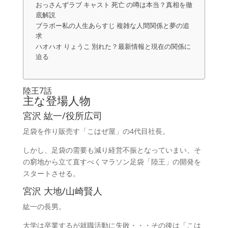
おっさんずラブ キャスト 死亡 の噂は本当？真相を徹
底解説
ブラボー私の人生あらすじ 複雑な人間関係と夢の追
求
ハオハオ りょうこ 別れた？最新情報と現在の関係に
迫る
陸王7話
主な登場人物
宮沢 紘一/役所広司
足袋を作り販売す「こはぜ屋」の4代目社長。
しかし、足袋の需要も減り経営不振となっていまい、そ
の窮地から立て直すべくマラソン足袋「陸王」の開発を
スタートさせる。
宮沢 大地/山崎賢人
紘一の長男。
大学は卒業するが就職活動に失敗・・・その後は「こは