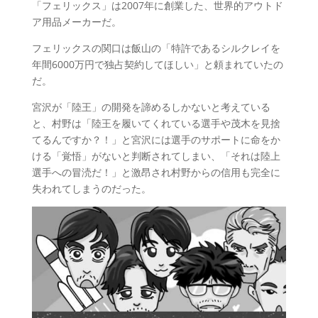
「フェリックス」は2007年に創業した、世界的アウトド
ア用品メーカーだ。
フェリックスの関口は飯山の「特許であるシルクレイを
年間6000万円で独占契約してほしい」と頼まれていたの
だ。
宮沢が「陸王」の開発を諦めるしかないと考えている
と、村野は「陸王を履いてくれている選手や茂木を見捨
てるんですか？！」と宮沢には選手のサポートに命をか
ける「覚悟」がないと判断されてしまい、「それは陸上
選手への冒涜だ！」と激昂され村野からの信用も完全に
失われてしまうのだった。