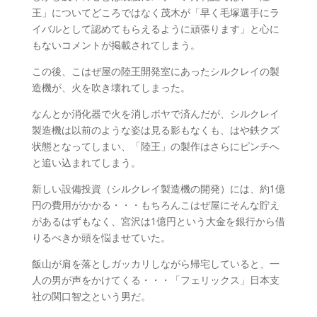
王」についてどころではなく茂木が「早く毛塚選手にラ
イバルとして認めてもらえるように頑張ります」と心に
もないコメントが掲載されてしまう。
この後、こはぜ屋の陸王開発室にあったシルクレイの製
造機が、火を吹き壊れてしまった。
なんとか消化器で火を消しボヤで済んだが、シルクレイ
製造機は以前のような姿は見る影もなくも、はや鉄クズ
状態となってしまい、「陸王」の製作はさらにピンチへ
と追い込まれてしまう。
新しい設備投資（シルクレイ製造機の開発）には、約1億
円の費用がかかる・・・もちろんこはぜ屋にそんな貯え
があるはずもなく、宮沢は1億円という大金を銀行から借
りるべきか頭を悩ませていた。
飯山が肩を落としガッカリしながら帰宅していると、一
人の男が声をかけてくる・・・「フェリックス」日本支
社の関口智之という男だ。