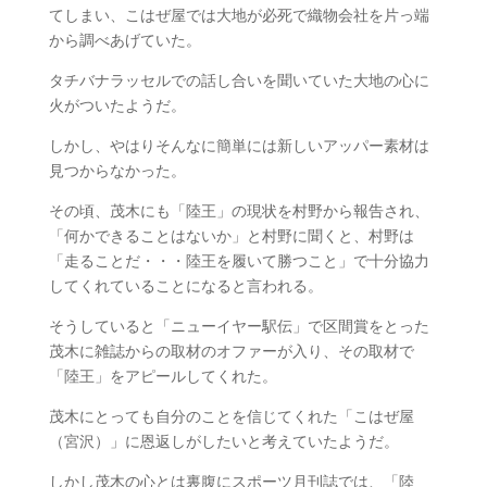
てしまい、こはぜ屋では大地が必死で織物会社を片っ端
から調べあげていた。
タチバナラッセルでの話し合いを聞いていた大地の心に
火がついたようだ。
しかし、やはりそんなに簡単には新しいアッパー素材は
見つからなかった。
その頃、茂木にも「陸王」の現状を村野から報告され、
「何かできることはないか」と村野に聞くと、村野は
「走ることだ・・・陸王を履いて勝つこと」で十分協力
してくれていることになると言われる。
そうしていると「ニューイヤー駅伝」で区間賞をとった
茂木に雑誌からの取材のオファーが入り、その取材で
「陸王」をアピールしてくれた。
茂木にとっても自分のことを信じてくれた「こはぜ屋
（宮沢）」に恩返しがしたいと考えていたようだ。
しかし茂木の心とは裏腹にスポーツ月刊誌では、「陸