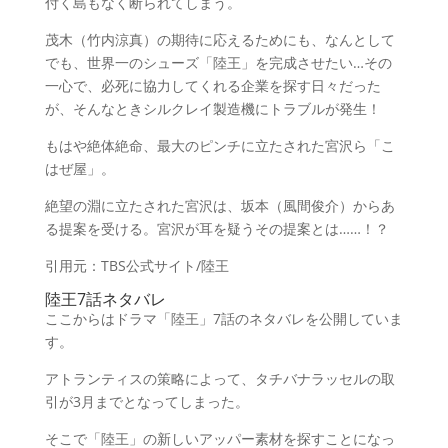
付く島もなく断られてしまう。
茂木（竹内涼真）の期待に応えるためにも、なんとして
でも、世界一のシューズ「陸王」を完成させたい…その
一心で、必死に協力してくれる企業を探す日々だった
が、そんなときシルクレイ製造機にトラブルが発生！
もはや絶体絶命、最大のピンチに立たされた宮沢ら「こ
はぜ屋」。
絶望の淵に立たされた宮沢は、坂本（風間俊介）からあ
る提案を受ける。宮沢が耳を疑うその提案とは……！？
引用元：TBS公式サイト/陸王
陸王7話ネタバレ
ここからはドラマ「陸王」7話のネタバレを公開していま
す。
アトランティスの策略によって、タチバナラッセルの取
引が3月までとなってしまった。
そこで「陸王」の新しいアッパー素材を探すことになっ