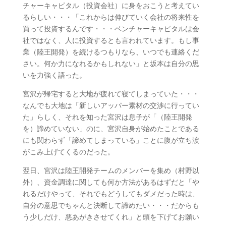
チャーキャピタル（投資会社）に身をおこうと考えてい
るらしい・・・「これからは伸びていく会社の将来性を
買って投資するんです・・・ベンチャーキャピタルは会
社ではなく、人に投資するとも言われています。もし事
業（陸王開発）を続けるつもりなら、いつでも連絡くだ
さい。何か力になれるかもしれない」と坂本は自分の思
いを力強く語った。
宮沢が帰宅すると大地が疲れて寝てしまっていた・・・
なんでも大地は「新しいアッパー素材の交渉に行ってい
た」らしく、それを知った宮沢は息子が「（陸王開発
を）諦めていない」のに、宮沢自身が始めたことである
にも関わらず「諦めてしまっている」ことに腹が立ち涙
がこみ上げてくるのだった。
翌日、宮沢は陸王開発チームのメンバーを集め（村野以
外）、資金調達に関しても何か方法があるはずだと「や
れるだけやって、それでもどうしてもダメだった時は、
自分の意思でちゃんと決断して諦めたい・・・だからも
う少しだけ、悪あがきさせてくれ」と頭を下げてお願い