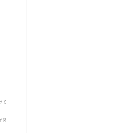
けて
が良