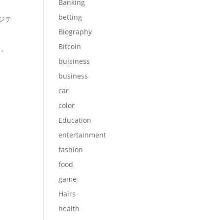
Banking
betting
ジテ
Biography
Bitcoin
る。
buisiness
business
car
color
Education
entertainment
fashion
food
game
Hairs
health