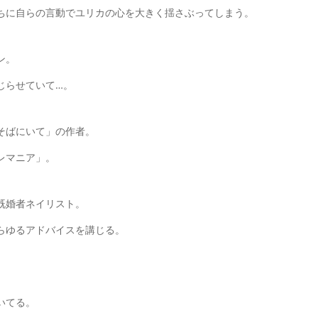
ちに自らの言動でユリカの心を大きく揺さぶってしまう。
ン。
゙らせていて…。
そばにいて」の作者。
レマニア」。
既婚者ネイリスト。
らゆるアドバイスを講じる。
いてる。