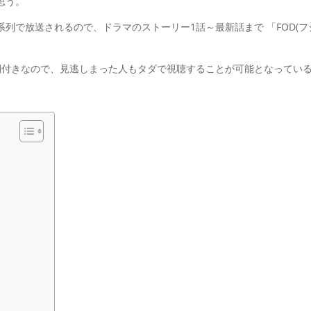
思う。
列で放送されるので、ドラマのストーリー1話～最新話まで 「FOD(フ
間付きなので、見逃しまった人もタダで視聴することが可能となってい