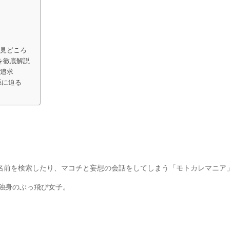
の見どころ
を徹底解説
の追求
係に迫る
で名前を検索したり、マコチと妄想の会話をしてしまう「モトカレマニア
独身のぶっ飛び女子。