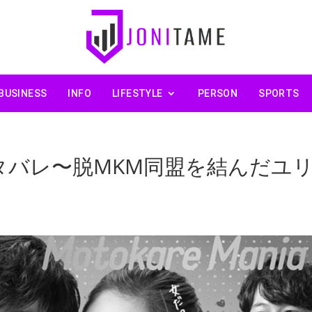
BUSINESS
INFO
LIFESTYLE
PERSON
SPORTS
タバレ〜脱MKM同盟を結んだユ