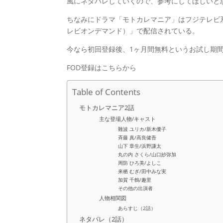
風にネタバレしていくので、参考にしてほしいと
ちなみにドラマ「モトカレマニア」はフジテレビ系
レビオンデマンド）」で配信されている。
今なら初回登録後、1ヶ月間無料というお試し期
FOD登録はこちらから
Table of Contents
モトカレマニア2話
主な登場人物/キャスト
難波 ユリカ/新木優子
斉藤 真/高良健吾
山下 章生/浜野謙太
丸の内 さくら/山口紗弥加
周防 ひろ美/よしこ
来栖 むぎ/田中みな実
加賀 千鶴/趣里
その他の出演者
人物相関図
あらすじ（2話）
ネタバレ（2話）