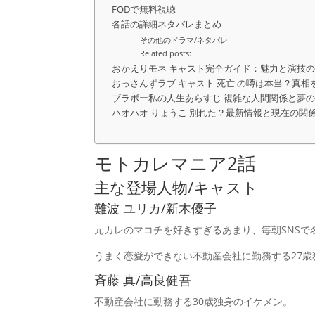
FODで無料視聴
各話の詳細ネタバレまとめ
その他のドラマ/ネタバレ
Related posts:
おかえりモネ キャスト完全ガイド：魅力と演技
おっさんずラブ キャスト 死亡 の噂は本当？真相
ブラボー私の人生あらすじ 複雑な人間関係と夢
ハオハオ りょうこ 別れた？最新情報と現在の関
モトカレマニア2話
主な登場人物/キャスト
難波 ユリカ/新木優子
元カレのマコチを好きすぎるあまり、毎朝SNS
うまく恋愛ができない不動産会社に勤務する27歳
斉藤 真/高良健吾
不動産会社に勤務する30歳独身のイケメン。