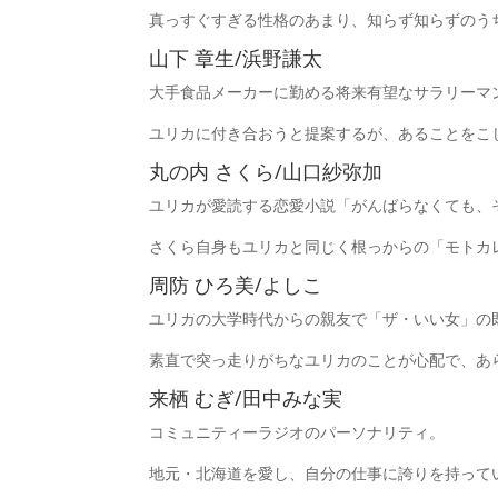
真っすぐすぎる性格のあまり、知らず知らずのう
山下 章生/浜野謙太
大手食品メーカーに勤める将来有望なサラリーマ
ユリカに付き合おうと提案するが、あることをこし
丸の内 さくら/山口紗弥加
ユリカが愛読する恋愛小説「がんばらなくても、
さくら自身もユリカと同じく根っからの「モトカ
周防 ひろ美/よしこ
ユリカの大学時代からの親友で「ザ・いい女」の
素直で突っ走りがちなユリカのことが心配で、あ
来栖 むぎ/田中みな実
コミュニティーラジオのパーソナリティ。
地元・北海道を愛し、自分の仕事に誇りを持って