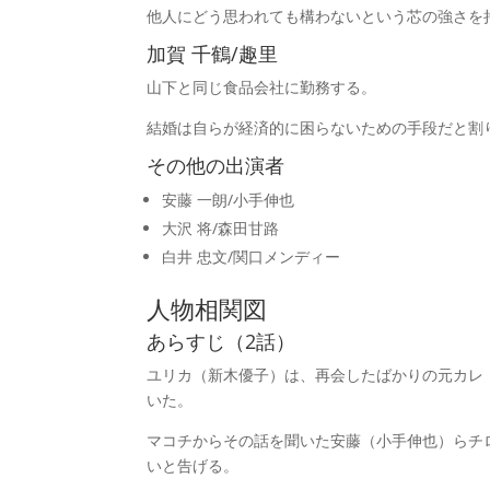
他人にどう思われても構わないという芯の強さを
加賀 千鶴/趣里
山下と同じ食品会社に勤務する。
結婚は自らが経済的に困らないための手段だと割
その他の出演者
安藤 一朗/小手伸也
大沢 将/森田甘路
白井 忠文/関口メンディー
人物相関図
あらすじ（2話）
ユリカ（新木優子）は、再会したばかりの元カレ
いた。
マコチからその話を聞いた安藤（小手伸也）らチ
いと告げる。