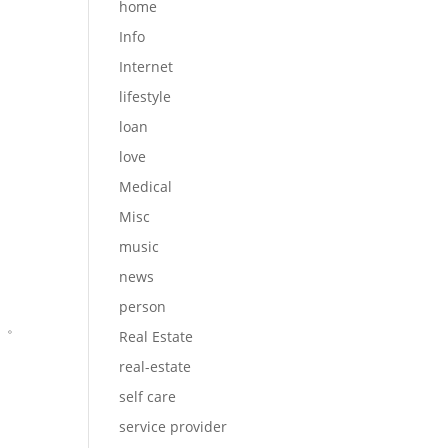
home
Info
Internet
lifestyle
loan
love
Medical
Misc
music
news
person
」。
Real Estate
real-estate
self care
service provider