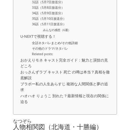
32話（5月7日放送分）
33話（5月8日放送分）
34話（5月9日放送分）
35話（5月10日放送分）
36話（5月11日放送分）
みんなの感想（6週）
U-NEXTで視聴する！
全話ネタバレまとめ/その他詳細
その他のドラマ/ネタバレ
Related posts:
おかえりモネ キャスト完全ガイド：魅力と演技の見
どころ
おっさんずラブ キャスト 死亡 の噂は本当？真相を徹
底解説
ブラボー私の人生あらすじ 複雑な人間関係と夢の追
求
ハオハオ りょうこ 別れた？最新情報と現在の関係に
迫る
なつぞら
人物相関図（北海道・十勝編）