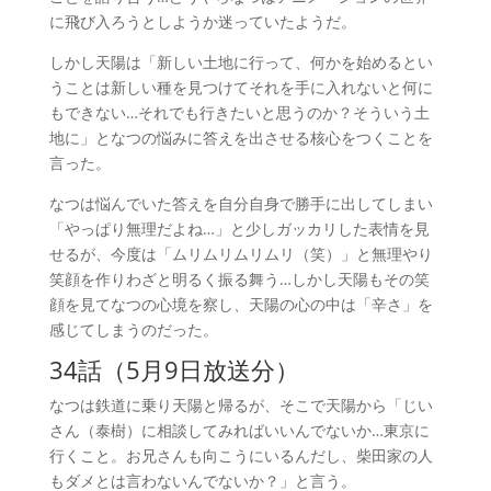
に飛び入ろうとしようか迷っていたようだ。
しかし天陽は「新しい土地に行って、何かを始めるとい
うことは新しい種を見つけてそれを手に入れないと何に
もできない…それでも行きたいと思うのか？そういう土
地に」となつの悩みに答えを出させる核心をつくことを
言った。
なつは悩んでいた答えを自分自身で勝手に出してしまい
「やっぱり無理だよね…」と少しガッカリした表情を見
せるが、今度は「ムリムリムリムリ（笑）」と無理やり
笑顔を作りわざと明るく振る舞う…しかし天陽もその笑
顔を見てなつの心境を察し、天陽の心の中は「辛さ」を
感じてしまうのだった。
34話（5月9日放送分）
なつは鉄道に乗り天陽と帰るが、そこで天陽から「じい
さん（泰樹）に相談してみればいいんでないか…東京に
行くこと。お兄さんも向こうにいるんだし、柴田家の人
もダメとは言わないんでないか？」と言う。