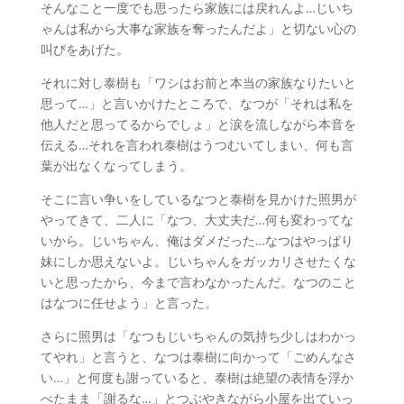
そんなこと一度でも思ったら家族には戻れんよ…じいち
ゃんは私から大事な家族を奪ったんだよ」と切ない心の
叫びをあげた。
それに対し泰樹も「ワシはお前と本当の家族なりたいと
思って…」と言いかけたところで、なつが「それは私を
他人だと思ってるからでしょ」と涙を流しながら本音を
伝える…それを言われ泰樹はうつむいてしまい、何も言
葉が出なくなってしまう。
そこに言い争いをしているなつと泰樹を見かけた照男が
やってきて、二人に「なつ、大丈夫だ…何も変わってな
いから。じいちゃん、俺はダメだった…なつはやっぱり
妹にしか思えないよ。じいちゃんをガッカリさせたくな
いと思ったから、今まで言わなかったんだ。なつのこと
はなつに任せよう」と言った。
さらに照男は「なつもじいちゃんの気持ち少しはわかっ
てやれ」と言うと、なつは泰樹に向かって「ごめんなさ
い…」と何度も謝っていると、泰樹は絶望の表情を浮か
べたまま「謝るな…」とつぶやきながら小屋を出ていっ