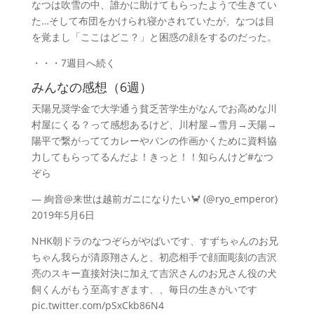
なつは吹雪の中、誰かに助けてもらったようで生きてい
た…そして布団をかけられ寝かされていたが、なつは目
を覚まし「ここはどこ？」と困惑の顔をするのだった。
・・・7週目へ続く
みんなの感想（6週）
天陽兄奨学金で大学通う貧乏苦学生がなんでお高めな川
村屋にくる？って感想あるけど、川村屋→雪月→天陽→
陽平で繋がっててカレーやパンの作画かくために資料協
力してもらってるんだよ！きっと！！知らんけど#なつ
ぞら
— 絢音@来世は越前ガニになりたい🦀 (@ryo_emperor)
2019年5月6日
NHK朝ドラのなつぞらがやばいです、すずちゃんのお兄
ちゃん我らが清原翔さんと、初恋相手で顔面彫刻の吉沢
亮のスキー直接対決に加えて吉沢さんのお兄さん役の犬
飼くんがもう至高すぎます、、毎日の生きがいです
pic.twitter.com/pSxCkb86N4