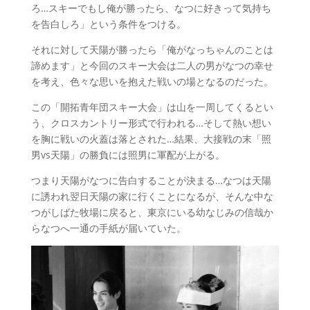
ろ…スキーでもし俺が勝ったら、なつに好きって気持ち
を告白しろ」という条件をつける。
それに対して天陽が勝ったら「俺がなっちゃんのことは
諦めます」と今回のスキー大会は二人の男がなつの幸せ
を考え、色々な思いを抱えた戦いの場となるのだった。
この「開拓青年団スキー大会」は山を一周してくるとい
う、クロスカントリー形式で行われる…そして熱い想い
を胸に戦いの火蓋は落とされた…結果、大接戦の末「照
男vs天陽」の勝負には照男に軍配が上がる。
つまり天陽がなつに告白することが決まる…なつは天陽
に誘われ翌日天陽の家に行くことになるが、そんな中な
つがしばた牧場に戻ると、東京にいる幼なじみの信哉か
らなつへ一通の手紙が届いていた。