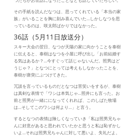
つたちがお世話になったことなども話していたらしい。
その手紙を読んだなつは、思ってくれている「本当の家
族」がいることを胸に刻み喜んでいた…しかしなつを思
っているのは、咲太郎ばかりではなかった。
36話（5月11日放送分）
スキー大会の翌日、なつが天陽の家に向かうことを泰樹
に伝えると、泰樹はなつを小屋に呼び出し「お前結婚す
る気はあるか？…今すぐって話じゃないんだ。照男はど
うじゃ？」となつにとっては考えもしなかったことを、
泰樹が唐突にぶつけてきた。
冗談を言っているものだとなつは苦笑いをするが、泰樹
は真剣な表情で「ワシは本気じゃ…照井にも言った。お
前と照男が一緒にになってくれれば、このしばた牧場
は…そしてこのワシは何より…」と言う。
するとなつの表情は険しくなっていき「私は照男兄ちゃ
んに好意があると思われていたかと思うと私は恥ずかし
いよ…それは照男兄ちゃんに対して悪いよ、失礼だよ。