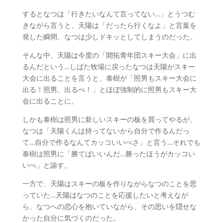
するとなつは「行きたいなんて言ってない…」とうつむ
きながら言うと、天陽は「だったら行くなよ」と言葉を
発した瞬間、なつは少しドキッとしてしまうのだった。
そんな中、天陽は今度の「開拓青年団スキー大会」に出
るんだという…しばた牧場に戻ったなつは天陽がスキー
大会に出ることを言うと、泰樹が「照男もスキー大会に
出る！照男、出るべ！」とほぼ強制的に照男もスキー大
会に出ることに。
しかも泰樹は照男に新しいスキーの板を買ってやるが、
なつは「天陽くんは持ってないから自分で作るんだっ
て…自分で作るなんてカッコいいべさ」と言う…それでも
泰樹は照男に「勝てばいいんだ…勝ったほうがカッコい
いべ」と諭す。
一方で、天陽はスキーの板を作りながらなつのことを思
っていた…天陽はなつのことを応援したいと考えなが
ら、なつへの恋心を抱いていながら、その思いを隠せな
かった自分に気づくのだった。