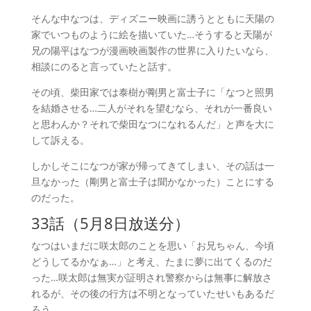
そんな中なつは、ディズニー映画に誘うとともに天陽の
家でいつものように絵を描いていた…そうすると天陽が
兄の陽平はなつが漫画映画製作の世界に入りたいなら、
相談にのると言っていたと話す。
その頃、柴田家では泰樹が剛男と富士子に「なつと照男
を結婚させる…二人がそれを望むなら、それが一番良い
と思わんか？それで柴田なつになれるんだ」と声を大に
して訴える。
しかしそこになつが家が帰ってきてしまい、その話は一
旦なかった（剛男と富士子は聞かなかった）ことにする
のだった。
33話（5月8日放送分）
なつはいまだに咲太郎のことを思い「お兄ちゃん、今頃
どうしてるかなぁ…」と考え、たまに夢に出てくるのだ
った…咲太郎は無実が証明され警察からは無事に解放さ
れるが、その後の行方は不明となっていたせいもあるだ
ろう。