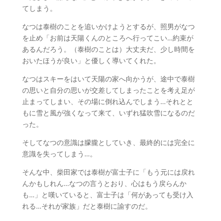
てしまう。
なつは泰樹のことを追いかけようとするが、照男がなつ
を止め「お前は天陽くんのところへ行ってこい…約束が
あるんだろう。（泰樹のことは）大丈夫だ、少し時間を
おいたほうが良い」と優しく導いてくれた。
なつはスキーをはいて天陽の家へ向かうが、途中で泰樹
の思いと自分の思いが交差してしまったことを考え足が
止まってしまい、その場に倒れ込んでしまう…それとと
もに雪と風が強くなって来て、いずれ猛吹雪になるのだ
った。
そしてなつの意識は朦朧としていき、最終的には完全に
意識を失ってしまう…。
そんな中、柴田家では泰樹が富士子に「もう元には戻れ
んかもしれん…なつの言うとおり、心はもう戻らんか
も…」と嘆いていると、富士子は「何があっても受け入
れる…それが家族」だと泰樹に諭すのだ。