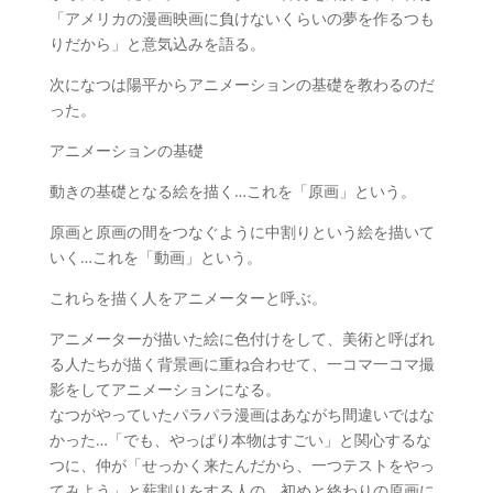
「アメリカの漫画映画に負けないくらいの夢を作るつも
りだから」と意気込みを語る。
次になつは陽平からアニメーションの基礎を教わるのだ
った。
アニメーションの基礎
動きの基礎となる絵を描く…これを「原画」という。
原画と原画の間をつなぐように中割りという絵を描いて
いく…これを「動画」という。
これらを描く人をアニメーターと呼ぶ。
アニメーターが描いた絵に色付けをして、美術と呼ばれ
る人たちが描く背景画に重ね合わせて、一コマ一コマ撮
影をしてアニメーションになる。
なつがやっていたパラパラ漫画はあながち間違いではな
かった…「でも、やっぱり本物はすごい」と関心するな
つに、仲が「せっかく来たんだから、一つテストをやっ
てみよう」と薪割りをする人の、初めと終わりの原画に