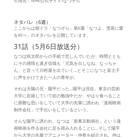
引用元：NHK公式サイト/なつぞら
ネタバレ（6週）
ここからは朝ドラ「なつぞら」第6週「なつよ、雪原に愛
を叫べ」のネタバレを公開しています。
31話（5月6日放送分）
なつは咲太郎からの手紙で悲しんでいたが、時間ととも
にその感情も過ぎ信哉も「元気を出しなね、なっちゃ
ん」と言って川村屋を出ていく…とそこになつと富士子
に声をかけてきた一人の青年が。
それは天陽の兄・陽平だった…陽平は現在、東京の芸術
大学に在籍していて絵の勉強中だが、やはり食べること
に困難な思いをしていて大学の先輩に誘われ「漫画映画
制作会社」で手伝いをしているという。
そんな陽平に誘われ、なつは「新東京動画社」という漫
画映画を作る会社に足を踏み入れることに…そして陽平
から大学の先輩でアニメーター・仲努を紹介され、仲は