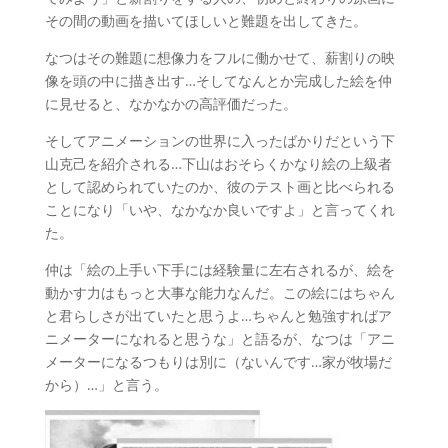
その間の動画を描いてほしいと難題を出してきた。
なつはその難題に想像力をフルに働かせて、薪割りの映
像を頭の中に描き出す…そしてなんとか完成した絵を仲
に見せると、なかなかの高評価だった。
そしてアニメーションの世界に入ったばかりだという下
山克己を紹介される…下山はおそらくかなり絵の上級者
として認められていたのか、彼のテスト画と比べられる
ことになり「いや、なかなか良いですよ」と言ってくれ
た。
仲は「絵の上手い下手には経験量に左右されるが、絵を
動かす力はもっと大事な能力なんだ。この絵にはちゃん
と君らしさが出ていたと思うよ…ちゃんと勉強すればア
ニメーターになれると思うな」と語るが、なつは「アニ
メーターになるつもりは別に（ないんです…家が牧場だ
から）…」と言う。