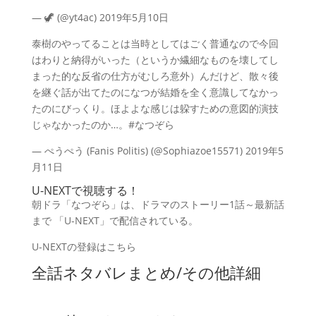
— 🦖 (@yt4ac) 2019年5月10日
泰樹のやってることは当時としてはごく普通なので今回
はわりと納得がいった（というか繊細なものを壊してし
まった的な反省の仕方がむしろ意外）んだけど、散々後
を継ぐ話が出てたのになつが結婚を全く意識してなかっ
たのにびっくり。ほよよな感じは躱すための意図的演技
じゃなかったのか…。#なつぞら
— ぺうぺう (Fanis Politis) (@Sophiazoe15571) 2019年5
月11日
U-NEXTで視聴する！
朝ドラ「なつぞら」は、ドラマのストーリー1話～最新話
まで 「U-NEXT」で配信されている。
U-NEXTの登録はこちら
全話ネタバレまとめ/その他詳細