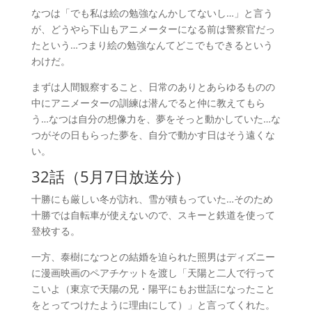
なつは「でも私は絵の勉強なんかしてないし…」と言う
が、どうやら下山もアニメーターになる前は警察官だっ
たという…つまり絵の勉強なんてどこでもできるという
わけだ。
まずは人間観察すること、日常のありとあらゆるものの
中にアニメーターの訓練は潜んでると仲に教えてもら
う…なつは自分の想像力を、夢をそっと動かしていた…な
つがその日もらった夢を、自分で動かす日はそう遠くな
い。
32話（5月7日放送分）
十勝にも厳しい冬が訪れ、雪が積もっていた…そのため
十勝では自転車が使えないので、スキーと鉄道を使って
登校する。
一方、泰樹になつとの結婚を迫られた照男はディズニー
に漫画映画のペアチケットを渡し「天陽と二人で行って
こいよ（東京で天陽の兄・陽平にもお世話になったこと
をとってつけたように理由にして）」と言ってくれた。