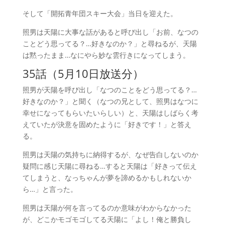
そして「開拓青年団スキー大会」当日を迎えた。
照男は天陽に大事な話があると呼び出し「お前、なつの
ことどう思ってる？…好きなのか？」と尋ねるが、天陽
は黙ったまま…なにやら妙な雲行きになってしまう。
35話（5月10日放送分）
照男が天陽を呼び出し「なつのことをどう思ってる？…
好きなのか？」と聞く（なつの兄として、照男はなつに
幸せになってもらいたいらしい）と、天陽はしばらく考
えていたが決意を固めたように「好きです！」と答え
る。
照男は天陽の気持ちに納得するが、なぜ告白しないのか
疑問に感じ天陽に尋ねる…すると天陽は「好きって伝え
てしまうと、なっちゃんが夢を諦めるかもしれないか
ら…」と言った。
照男は天陽が何を言ってるのか意味がわからなかった
が、どこかモゴモゴしてる天陽に「よし！俺と勝負し