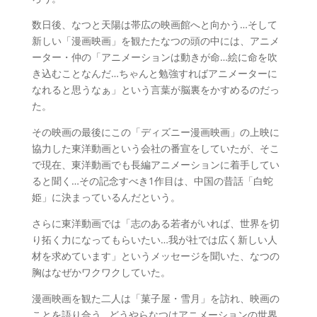
数日後、なつと天陽は帯広の映画館へと向かう…そして
新しい「漫画映画」を観たたなつの頭の中には、アニメ
ーター・仲の「アニメーションは動きが命…絵に命を吹
き込むことなんだ…ちゃんと勉強すればアニメーターに
なれると思うなぁ」という言葉が脳裏をかすめるのだっ
た。
その映画の最後にこの「ディズニー漫画映画」の上映に
協力した東洋動画という会社の番宣をしていたが、そこ
で現在、東洋動画でも長編アニメーションに着手してい
ると聞く…その記念すべき1作目は、中国の昔話「白蛇
姫」に決まっているんだという。
さらに東洋動画では「志のある若者がいれば、世界を切
り拓く力になってもらいたい…我が社では広く新しい人
材を求めています」というメッセージを聞いた、なつの
胸はなぜかワクワクしていた。
漫画映画を観た二人は「菓子屋・雪月」を訪れ、映画の
ことを語り合う…どうやらなつはアニメーションの世界