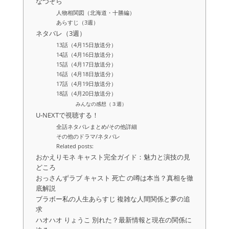
なつぞら
人物相関図（北海道・十勝編）
あらすじ（3週）
ネタバレ（3週）
13話（4月15日放送分）
14話（4月16日放送分）
15話（4月17日放送分）
16話（4月18日放送分）
17話（4月19日放送分）
18話（4月20日放送分）
みんなの感想（３週）
U-NEXTで視聴する！
全話ネタバレまとめ/その他詳細
その他のドラマ/ネタバレ
Related posts:
おかえりモネ キャスト完全ガイド：魅力と演技の見
どころ
おっさんずラブ キャスト 死亡 の噂は本当？真相を徹
底解説
ブラボー私の人生あらすじ 複雑な人間関係と夢の追
求
ハオハオ りょうこ 別れた？最新情報と現在の関係に