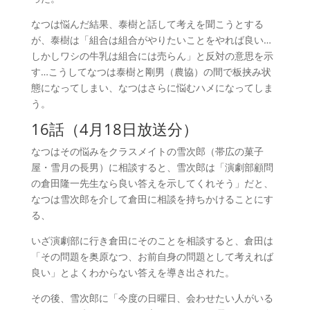
なつは悩んだ結果、泰樹と話して考えを聞こうとする
が、泰樹は「組合は組合がやりたいことをやれば良い…
しかしワシの牛乳は組合には売らん」と反対の意思を示
す…こうしてなつは泰樹と剛男（農協）の間で板挟み状
態になってしまい、なつはさらに悩むハメになってしま
う。
16話（4月18日放送分）
な
つはその悩みをクラスメイトの雪次郎（帯広の菓子
屋・雪月の長男）に相談すると、雪次郎は「演劇部顧問
の倉田隆一先生なら良い答えを示してくれそう」だと、
なつは雪次郎を介して倉田に相談を持ちかけることにす
る、
いざ演劇部に行き倉田にそのことを相談すると、倉田は
「その問題を奥原なつ、お前自身の問題として考えれば
良い」とよくわからない答えを導き出された。
その後、雪次郎に「今度の日曜日、会わせたい人がいる