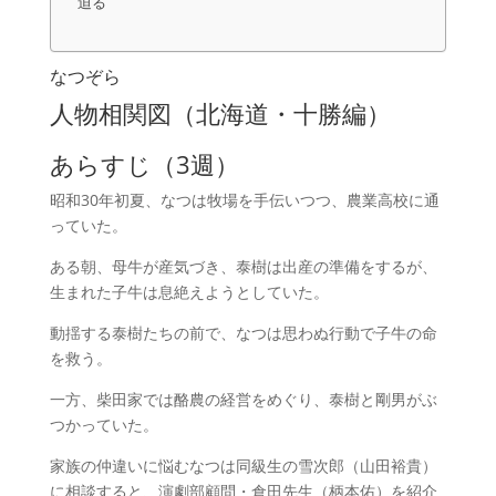
迫る
なつぞら
人物相関図（北海道・十勝編）
あらすじ（3週）
昭和30年初夏、なつは牧場を手伝いつつ、農業高校に通
っていた。
ある朝、母牛が産気づき、泰樹は出産の準備をするが、
生まれた子牛は息絶えようとしていた。
動揺する泰樹たちの前で、なつは思わぬ行動で子牛の命
を救う。
一方、柴田家では酪農の経営をめぐり、泰樹と剛男がぶ
つかっていた。
家族の仲違いに悩むなつは同級生の雪次郎（山田裕貴）
に相談すると、演劇部顧問・倉田先生（柄本佑）を紹介