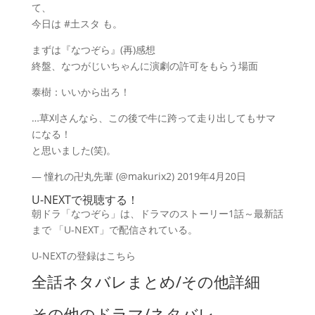
て、
今日は #土スタ も。
まずは『なつぞら』(再)感想
終盤、なつがじいちゃんに演劇の許可をもらう場面
泰樹：いいから出ろ！
…草刈さんなら、この後で牛に跨って走り出してもサマ
になる！
と思いました(笑)。
— 憧れの卍丸先輩 (@makurix2) 2019年4月20日
U-NEXTで視聴する！
朝ドラ「なつぞら」は、ドラマのストーリー1話～最新話
まで
「U-NEXT」
で配信されている。
U-NEXTの登録はこちら
全話ネタバレまとめ/その他詳細
その他のドラマ/ネタバレ