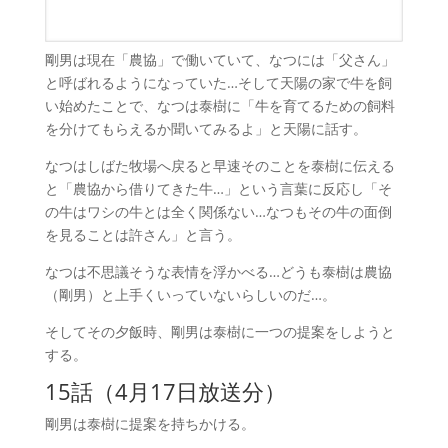
剛男は現在「農協」で働いていて、なつには「父さん」
と呼ばれるようになっていた…そして天陽の家で牛を飼
い始めたことで、なつは泰樹に「牛を育てるための飼料
を分けてもらえるか聞いてみるよ」と天陽に話す。
なつはしばた牧場へ戻ると早速そのことを泰樹に伝える
と「農協から借りてきた牛…」という言葉に反応し「そ
の牛はワシの牛とは全く関係ない…なつもその牛の面倒
を見ることは許さん」と言う。
なつは不思議そうな表情を浮かべる…どうも泰樹は農協
（剛男）と上手くいっていないらしいのだ…。
そしてその夕飯時、剛男は泰樹に一つの提案をしようと
する。
15話（4月17日放送分）
剛
男は泰樹に提案を持ちかける。