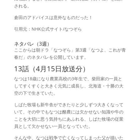
される。
倉田のアドバイスは意外なものだった！
引用元：NHK公式サイト/なつぞら
ネタバレ（3週）
ここからは
朝ドラ「なつぞら」第3週「なつよ、これが青
春だ」のネタバレ
を公開しています。
13話（4月15日放送分）
な
つは18歳になり農業高校の3年生で、柴田家の一員と
してすくすくと大きく元気に成長し、北海道・十勝の大
空の下で生きていた。
しばた牧場も新牛舎ができたりと少しずつ大きくなって
いて、その中でもなつは酪農には欠かせない知識や牛の
ことを大切に思う気持ちにあふれる、しばた牧場の従業
員として欠かせない一員となっていた。
そんな中、なつは戦争で亡くなってしまった父が描いた