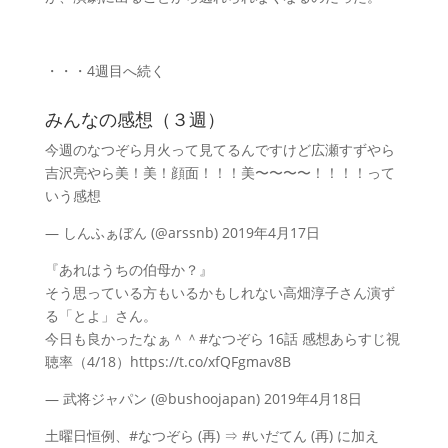
・・・4週目へ続く
みんなの感想（３週）
今週のなつぞら月火って見てるんですけど広瀬すずやら
吉沢亮やら美！美！顔面！！！美〜〜〜〜！！！！って
いう感想
— しんふぁぼん (@arssnb) 2019年4月17日
『あれはうちの伯母か？』
そう思っている方もいるかもしれない高畑淳子さん演ず
る「とよ」さん。
今日も良かったなぁ＾＾#なつぞら 16話 感想あらすじ視
聴率（4/18）https://t.co/xfQFgmav8B
— 武将ジャパン (@bushoojapan) 2019年4月18日
土曜日恒例、#なつぞら (再) ⇒ #いだてん (再) に加え