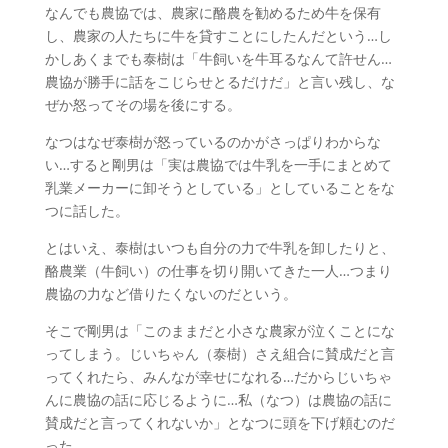
なんでも農協では、農家に酪農を勧めるため牛を保有
し、農家の人たちに牛を貸すことにしたんだという…し
かしあくまでも泰樹は「牛飼いを牛耳るなんて許せん…
農協が勝手に話をこじらせとるだけだ」と言い残し、な
ぜか怒ってその場を後にする。
なつはなぜ泰樹が怒っているのかがさっぱりわからな
い…すると剛男は「実は農協では牛乳を一手にまとめて
乳業メーカーに卸そうとしている」としていることをな
つに話した。
とはいえ、泰樹はいつも自分の力で牛乳を卸したりと、
酪農業（牛飼い）の仕事を切り開いてきた一人…つまり
農協の力など借りたくないのだという。
そこで剛男は「このままだと小さな農家が泣くことにな
ってしまう。じいちゃん（泰樹）さえ組合に賛成だと言
ってくれたら、みんなが幸せになれる…だからじいちゃ
んに農協の話に応じるように…私（なつ）は農協の話に
賛成だと言ってくれないか」となつに頭を下げ頼むのだ
った。