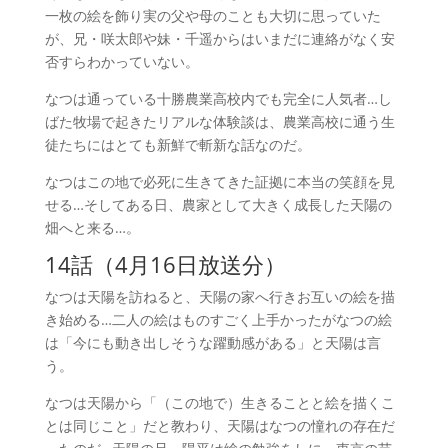
一枚の絵を飾り実の父や母のことも大切に思っていた
が、兄・咲太郎や妹・千遥からはいまだに連絡がなく安
否すらわかっていない。
なつは通っている十勝農業高校内でも完全に人気者…し
ばた牧場で起きたリアルな体験談は、農業高校に通う生
徒たちにはとても新鮮で斬新な話なのだ。
なつはこの地で必死に生きてきた証拠に本当の笑顔を見
せる…そしてある日、農家として大きく成長した天陽の
畑へと来る…。
14話（4月16日放送分）
な
つは天陽を訪ねると、天陽の家へ行きお互いの絵を描
き始める…二人の絵はものすごく上手かったがなつの絵
は「今にも動き出しそうな躍動感がある」と天陽は言
う。
なつは天陽から「（この地で）生きることと絵を描くこ
とは同じこと」だと教わり、天陽はなつの憧れの存在だ