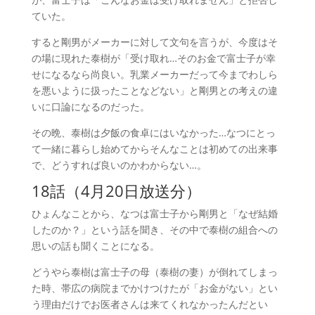
ていた。
すると剛男がメーカーに対して文句を言うが、今度はそ
の場に現れた泰樹が「受け取れ…そのお金で富士子が幸
せになるなら尚良い。乳業メーカーだって今までわしら
を悪いように扱ったことなどない」と剛男との考えの違
いに口論になるのだった。
その晩、泰樹は夕飯の食卓にはいなかった…なつにとっ
て一緒に暮らし始めてからそんなことは初めての出来事
で、どうすれば良いのかわからない…。
18話（4月20日放送分）
ひ
ょんなことから、なつは富士子から剛男と「なぜ結婚
したのか？」という話を聞き、その中で泰樹の組合への
思いの話も聞くことになる。
どうやら泰樹は富士子の母（泰樹の妻）が倒れてしまっ
た時、帯広の病院までかけつけたが「お金がない」とい
う理由だけでお医者さんは来てくれなかったんだとい