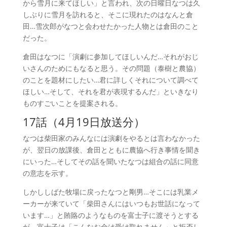
から雪月に来てほしい」と言われ、次の日曜日なつは久
しぶりに雪月を訪れると、そこに現れたのはなんと倉
田…雪次郎がなつと会わせたかった人物とは倉田のこと
だった。
倉田はなつに「演劇に参加してほしいんだ…それがおじ
いさんのためにもなると思う。その問題（泰樹と農協）
のことを題材にしたい…君に詳しくそれについて調べて
ほしい…そして、それを君が表現するんだ」といきなり
ものすごいことを提案される。
17話（4月19日放送分）
な
つは柴田家のみんなには演劇をやるとは言わなかった
が、翌日の放課後、倉田とともに農協へ行き事情を聞き
にいった…そしてその話を聞いたなつは組合の話に同意
の意志を示す。
しかししばた牧場に戻ったなつと剛男…そこには乳業メ
ーカーが来ていて「柴田さんにはいつもお世話になって
います…」と賄賂のようなものを富士子に渡そうとする
が、富士子は「こんなお金は受け取れません」と拒否し