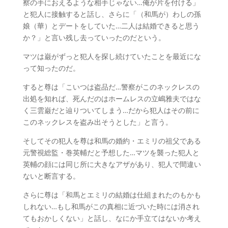
察の手におえるような相手じゃない…俺が片を付ける」
と犯人に接触すると話し、さらに「（和馬が）わしの孫
娘（華）とデートをしていた…二人は結婚できると思う
か？」と言い残し去っていったのだという。
マツは巌がずっと犯人を探し続けていたことを最近にな
って知ったのだ。
すると尊は「こいつは盗品だ…警察がこのネックレスの
出処を知れば、死んだのはホームレスの立嶋雅夫ではな
く三雲巌だと辿りついてしまう…だから犯人はその前に
このネックレスを盗み出そうとした」と言う。
そしてその犯人を尊は和馬の婚約・エミリの祖父である
元警視総監・巻英輔だと予想した…マツを襲った犯人と
英輔の顔には同じ所に大きなアザがあり、犯人で間違い
ないと断言する。
さらに尊は「和馬とエミリの結婚は仕組まれたのもかも
しれない…もし和馬がこの真相に近づいた時には消され
てもおかしくない」と話し、なにか手立てはないか考え