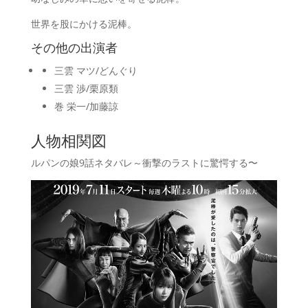
世界を股にかける泥棒。
その他の出演者
三雲 マツ/どんぐり
三雲 渉/栗原類
巻 栄一/加藤諒
人物相関図
ルパンの娘9話ネタバレ～衝撃のラストに驚愕する〜