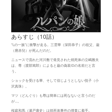
あらすじ（10話）
“Lの一族”に衝撃が走る。三雲華（深田恭子）の祖父、巌
（麿赤兒）が死んだのだ。
ニュースで流れた河川敷で発見された焼死体の立嶋雅夫
は、尊（渡部篤郎）によると巌の偽装IDの名前だと言
う。
ショックを受ける華、そして信じようとしない悦子（小
沢真珠）。
マツ（どんぐり）も尊は簡単には死なないと言うのだ
が…。
桜庭和馬（瀬戸康史）は焼死体事件の捜査に着手。