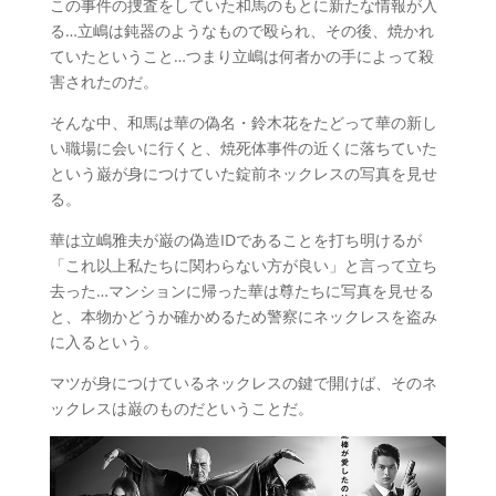
この事件の捜査をしていた和馬のもとに新たな情報が入
る…立嶋は鈍器のようなもので殴られ、その後、焼かれ
ていたということ…つまり立嶋は何者かの手によって殺
害されたのだ。
そんな中、和馬は華の偽名・鈴木花をたどって華の新し
い職場に会いに行くと、焼死体事件の近くに落ちていた
という巌が身につけていた錠前ネックレスの写真を見せ
る。
華は立嶋雅夫が巌の偽造IDであることを打ち明けるが
「これ以上私たちに関わらない方が良い」と言って立ち
去った…マンションに帰った華は尊たちに写真を見せる
と、本物かどうか確かめるため警察にネックレスを盗み
に入るという。
マツが身につけているネックレスの鍵で開けば、そのネ
ックレスは巌のものだということだ。