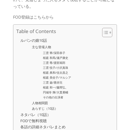
っている。
FOD登録はこちらから
Table of Contents
ルパンの娘10話
主な登場人物
三雲 華/深田恭子
桜庭 和馬/瀬戸康史
三雲 尊/渡部篤郎
三雲 悦子/小沢真珠
桜庭 典和/信太昌之
桜庭 美佐子/マルシア
三雲 巌/麿赤兒
桜庭 和一/藤岡弘、
円城寺 輝/大貫勇輔
その他の出演者
人物相関図
あらすじ（10話）
ネタバレ（10話）
FODで無料視聴
各話の詳細ネタバレまとめ