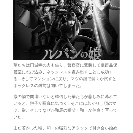
華たちは円城寺の力も借り、警察官に変装して遺留品保
管室に忍び込み、ネックレスを盗み出すことに成功す
る…そしてマンションに戻り、マツの鍵で開くか試すと
ネックレスの鍵前は開いてしまった。
巌の物で間違いないと確信した華たちが悲しみに暮れて
いると、悦子が写真に気づく…そこには若かりし頃のマ
ツ、巌、そしてなぜか和馬の祖父・和一が仲良く写って
いた。
まだ若かった頃、和一の猛烈なアタックで付き合い始め