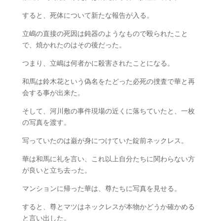
すると、死体について新たな報告が入る。
立嶋の直接の死因は鈍器のようなもので殴られたこと
で、焼かれたのはその後だった。
つまり、立嶋は何者かに殺害されたことになる。
和馬は鈴木花という偽名をたどった必死の捜査で華と再
会する事が出来た。
そして、河川敷の事件現場の近くに落ちていたと、一枚
の写真を渡す。
写っていたのは巌が身につけていた錠前ネックレス。
華は和馬に礼を言い、これ以上自分たちに関わらない方
が良いと立ち去った。
マンションに帰った華は、尊たちに写真を見せる。
すると、尊とマツはネックレスが本物かどうか確かめる
と言い出した。