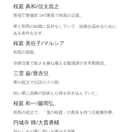
桜庭 典和/信太昌之
警視庁警備部 SAT隊長で和馬の父親。
華と和馬の結婚に反対をしていて、結婚を認めるために
ある条件を出す。
桜庭 美佐子/マルシア
和馬の母親。
冷静沈着で鋭さを兼ね備える鑑識課の非常勤職員。
三雲 巌/麿赤兒
華の祖父で伝説のスリ師。
幼い華に泥棒の技術と心得を叩き込んでいた。
桜庭 和一/藤岡弘、
和馬の祖父で、「鬼の桜庭」の異名を持つ元敏腕刑事。
円城寺 輝/大貫勇輔
幼なじみの華に思いを寄せる泥棒。