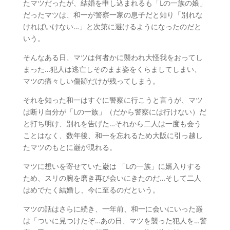
たマツだったが、結婚を申し込まれるも「Lの一族の娘」
だったマツは、和一が警察一家の息子だと知り「別れな
ければいけない…」と次第に避けるようになったのだと
いう。
そんなある日、マツは何者かに襲われ大怪我をおってし
まった…犯人は逃亡しそのまま姿をくらましてしまい、
マツの痛々しい傷跡だけが残ってしまう。
それを知った和一はすぐに警察に行こうと言うが、マツ
は断り自分が「Lの一族」（だから警察には行けない）だ
と打ち明け、別れを告げた…それから二人は一度も会う
ことはなく、数年後、和一を忘れるため大阪に引っ越し
たマツのもとに巌が現れる。
マツに想いを寄せていた巌は 「Lの一族」に婿入りする
ため、スリの腕を磨き再び会いにきたのだ…そして二人
はめでたく結婚し、今に至るのだという。
マツの話はさらに続き、一年前、和一に会いにいった巌
は「ついに見つけたぞ…あの日、マツを襲った犯人を…警