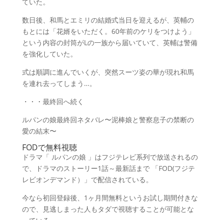
ていた。
数日後、和馬とエミリの結婚式当日を迎えるが、英輔の
もとには「花婿をいただく。60年前のケリをつけよう」
という内容の封筒がLの一族から届いていて、英輔は警備
を強化していた。
式は順調に進んでいくが、突然スーツ姿の華が現れ和馬
を連れ去ってしまう…。
・・・最終回へ続く
ルパンの娘最終回ネタバレ〜泥棒娘と警察息子の禁断の
愛の結末〜
FODで無料視聴
ドラマ「 ルパンの娘 」はフジテレビ系列で放送されるの
で、ドラマのストーリー1話～最新話まで 「FOD(フジテ
レビオンデマンド）」で配信されている。
今なら初回登録後、1ヶ月間無料というお試し期間付きな
ので、見逃しまった人もタダで視聴することが可能とな