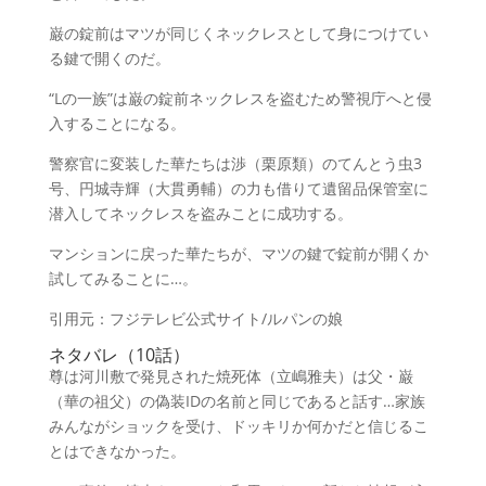
巌の錠前はマツが同じくネックレスとして身につけてい
る鍵で開くのだ。
“Lの一族”は巌の錠前ネックレスを盗むため警視庁へと侵
入することになる。
警察官に変装した華たちは渉（栗原類）のてんとう虫3
号、円城寺輝（大貫勇輔）の力も借りて遺留品保管室に
潜入してネックレスを盗みことに成功する。
マンションに戻った華たちが、マツの鍵で錠前が開くか
試してみることに…。
引用元：フジテレビ公式サイト/ルパンの娘
ネタバレ（10話）
尊は河川敷で発見された焼死体（立嶋雅夫）は父・巌
（華の祖父）の偽装IDの名前と同じであると話す…家族
みんながショックを受け、ドッキリか何かだと信じるこ
とはできなかった。