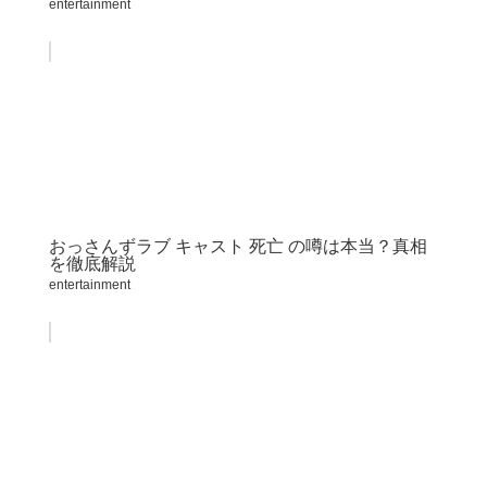
entertainment
おっさんずラブ キャスト 死亡 の噂は本当？真相
を徹底解説
entertainment