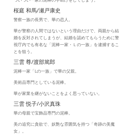
桜庭 和馬/瀬戸康史
警察一族の長男で、華の恋人。
華が警察の人間ではないという理由だけで、両親から結
婚を反対されてしまうが、結婚を認めてもらうために警
視庁内でも有名な「泥棒一家・Ｌの一族」を逮捕するこ
とを狙う。
三雲 尊/渡部篤郎
泥棒一家「Lの一族」で華の父親。
美術品専門としている泥棒。
華が家業を継がないことをよく思っていない。
三雲 悦子/小沢真珠
華の母親で宝飾品専門の泥棒。
美の追究に貪欲で、妖艶な雰囲気を持つ「奇跡の美魔
女」。