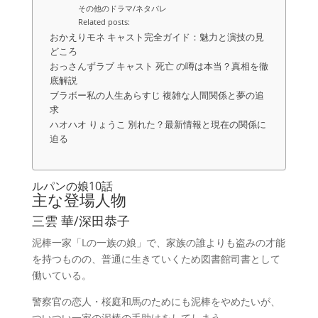
その他のドラマ/ネタバレ
Related posts:
おかえりモネ キャスト完全ガイド：魅力と演技の見
どころ
おっさんずラブ キャスト 死亡 の噂は本当？真相を徹
底解説
ブラボー私の人生あらすじ 複雑な人間関係と夢の追
求
ハオハオ りょうこ 別れた？最新情報と現在の関係に
迫る
ルパンの娘10話
主な登場人物
三雲 華/深田恭子
泥棒一家「Lの一族の娘」で、家族の誰よりも盗みの才能
を持つものの、普通に生きていくため図書館司書として
働いている。
警察官の恋人・桜庭和馬のためにも泥棒をやめたいが、
ついつい一家の泥棒の手助けをしてしまう。