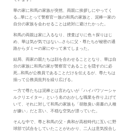
華の家に和馬の家族が突然、両親に挨拶しにやってく
る…華にとって警察官一族の和馬の家族と、泥棒一家の
自分の家族を会わせることは絶対に避けたかった。
和馬の両親は家に入るなり、捜査ばりに色々探りはじ
め、華は気が気ではない…さらに父・尊たちが秘密の通
路からダミーの家にやって来てしまった。
結局、両家の親たちは顔を合わせることとなり、華は自
分の家族に和馬の家が警察官であることを隠すのに必
死…和馬が公務員であることだけを伝えるが、尊たちは
揃って公務員批判を繰り広げる。
一方で尊たちは泥棒とは言わないが「ハイパワソーシャ
ルクリエイター」という名のおかしな職業を作り上げて
いて、それに対して和馬の家族も「胡散臭い肩書の人種
が嫌い」だと言い、不穏な空気が漂っていた。
そんな中で、尊と和馬の父・典和が高校時代に互いに野
球部で試合をしていたことがわかり、二人は意気投合し