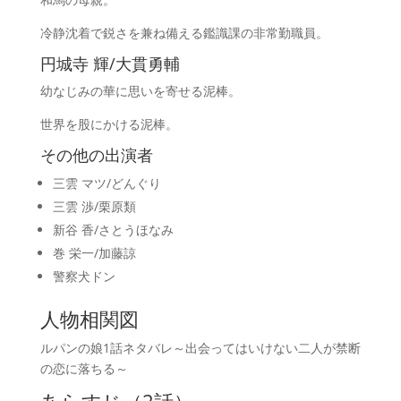
冷静沈着で鋭さを兼ね備える鑑識課の非常勤職員。
円城寺 輝/大貫勇輔
幼なじみの華に思いを寄せる泥棒。
世界を股にかける泥棒。
その他の出演者
三雲 マツ/どんぐり
三雲 渉/栗原類
新谷 香/さとうほなみ
巻 栄一/加藤諒
警察犬ドン
人物相関図
ルパンの娘1話ネタバレ～出会ってはいけない二人が禁断
の恋に落ちる～
あらすじ（2話）