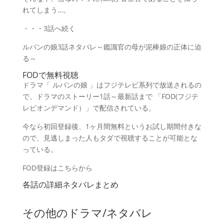
れてしまう…。
・・・3話へ続く
ルパンの娘3話ネタバレ～鑑識官の母が泥棒娘の正体に迫
る～
FODで無料視聴
ドラマ「 ルパンの娘 」はフジテレビ系列で放送されるの
で、ドラマのストーリー1話～最新話まで 「FOD(フジテ
レビオンデマンド）」で配信されている。
今なら初回登録後、1ヶ月間無料というお試し期間付きな
ので、見逃しまった人もタダで視聴することが可能とな
っている。
FOD登録はこちらから
各話の詳細ネタバレまとめ
その他のドラマ/ネタバレ