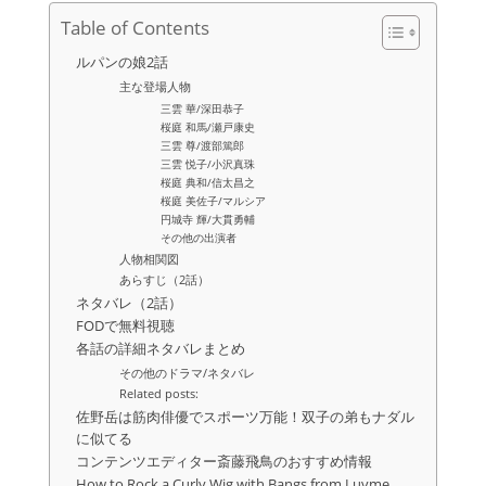
Table of Contents
ルパンの娘2話
主な登場人物
三雲 華/深田恭子
桜庭 和馬/瀬戸康史
三雲 尊/渡部篤郎
三雲 悦子/小沢真珠
桜庭 典和/信太昌之
桜庭 美佐子/マルシア
円城寺 輝/大貫勇輔
その他の出演者
人物相関図
あらすじ（2話）
ネタバレ（2話）
FODで無料視聴
各話の詳細ネタバレまとめ
その他のドラマ/ネタバレ
Related posts:
佐野岳は筋肉俳優でスポーツ万能！双子の弟もナダル
に似てる
コンテンツエディター斎藤飛鳥のおすすめ情報
How to Rock a Curly Wig with Bangs from Luvme