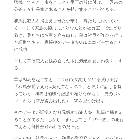
聴機・てんとう虫をこっそり手下の服に付け、「秀吉の
茶釜」が社長室にあることを特定することができる。
和馬に犯人を捕まえさせたい華も、尊たちに付いてい
く…そして家族の協力によりなんとか社長室までたどり
着き、尊たちはお宝を盗み出し、華は社長が詐欺を行っ
た証拠である、裏帳簿のデータをUSBにコピーすること
に成功。
そして華は犯人と揉み合った末に気絶させ、お灸をすえ
る。
華は和馬を起こすと、目の前で気絶している受け子は
「和馬が捕まえた…覚えてないの？」と強引に話しを持
っていく…和馬は曖昧な記憶を頼りながらも、男のポケ
ットから（華が盗み出した）USBを見つけ出す。
そのデータが証拠となり元締めの犯人を、無事に捕まえ
ることができた…しかし、またしても「Lの一族」の犯行
である可能性が疑われるのだった。
そんな中、祖母のマツに和馬が警察官であることを知ら