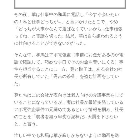
その夜、華は仕事中の和馬に電話し「今すぐ会いたい
の！私と仕事どっちが…」と言いかけたとこで、やめ
「どっちが大事かなんて選ばなくていいから…仕事頑張
ってね」と電話を切った…結局、華は自ら嫌われるよう
に仕向けることができないのだった。
そんな中、和馬はアポ電強盗（事前にお金があるのか電
話で確認して、巧妙な手口でそのお金を奪いにくる）事
件を担当することに…一方、尊と悦子は、ある会社の社
長が所有していた「秀吉の茶釜」を盗む計画をしてい
た。
尊たちはこの会社が表向きは老人向けの介護事業をして
いることになっているが、実は社長が最近多発している
アポ電強盗事件の元締めであるという情報を掴み、社長
のことを「弱者を狙う卑劣な泥棒だ…天罰を下さない
と」と言う。
忙しい中でも和馬は華が寂しがらないように動画を送