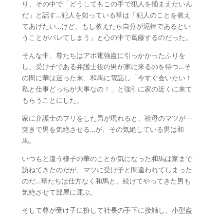
り、その中で「どうしてもこの手で犯人を捕まえたいん
だ」と話す…犯人を知っている華は「犯人のことを教え
てあげたい…けど、もし教えたら自分が泥棒であるとい
うことがバレてしまう」と心の中で葛藤するのだった。
そんな中、尊たちはアポ電強盗に引っかかったふりを
し、受け子である弁護士役の男が家に来るのを待つ…そ
の間に華は迷った末、和馬に電話し「今すぐ会いたい！
私と仕事どっちが大事なの！」と強引に家の近くに来て
もらうことにした。
家に弁護士のフリをした男が現れると、祖母のマツが一
突きで男を気絶させる…が、その気絶している男は和
馬。
いつもと違う様子の華のことが気になった和馬は家まで
訪ねてきたのだが、マツに受け子と間違われてしまった
のだ…華たちは仕方なく和馬と、続けてやってきた男も
気絶させて部屋に運ぶ。
そして尊が受け子に扮して社長の手下に接触し、小型盗