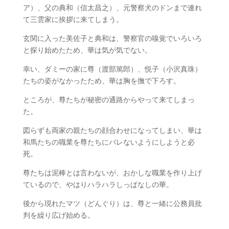
ア）、父の典和（信太昌之）、元警察犬のドンまで連れ
て三雲家に挨拶に来てしまう。
玄関に入った美佐子と典和は、警察官の嗅覚でいろいろ
と探り始めたため、華は気が気でない。
幸い、ダミーの家に尊（渡部篤郎）、悦子（小沢真珠）
たちの姿がなかったため、華は胸を撫で下ろす。
ところが、尊たちが秘密の通路からやって来てしまっ
た。
図らずも両家の親たちの顔合わせになってしまい、華は
和馬たちの職業を尊たちにバレないようにしようと必
死。
尊たちは泥棒とは言わないが、おかしな職業を作り上げ
ているので、やはりハラハラしっぱなしの華。
後から現れたマツ（どんぐり）は、尊と一緒に公務員批
判を繰り広げ始める。