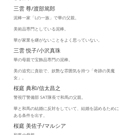
三雲 尊/渡部篤郎
泥棒一家「Lの一族」で華の父親。
美術品専門としている泥棒。
華が家業を継がないことをよく思っていない。
三雲 悦子/小沢真珠
華の母親で宝飾品専門の泥棒。
美の追究に貪欲で、妖艶な雰囲気を持つ「奇跡の美魔
女」。
桜庭 典和/信太昌之
警視庁警備部 SAT隊長で和馬の父親。
華と和馬の結婚に反対をしていて、結婚を認めるために
ある条件を出す。
桜庭 美佐子/マルシア
和馬の母親。