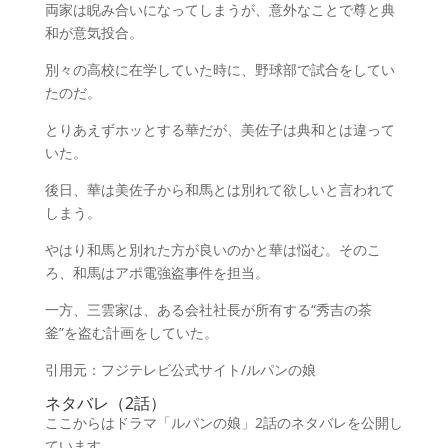
両家は睨み合いになってしまうが、意外なことで尊と典
和が意気投合。
別々の高校に在学していた時に、野球部で試合をしてい
たのだ。
とりあえずホッとする華だが、美佐子は典和とは違って
いた。
後日、華は美佐子から和馬とは別れて欲しいと言われて
しまう。
やはり和馬と別れた方が良いのかと華は悩む。そのこ
ろ、和馬はアポ電強盗事件を担当。
一方、三雲家は、ある会社社長が所有する“秀吉の茶
釜”を盗む計画をしていた。
引用元：フジテレビ公式サイト/ルパンの娘
ネタバレ（2話）
ここからはドラマ「ルパンの娘」2話のネタバレを公開し
ています。