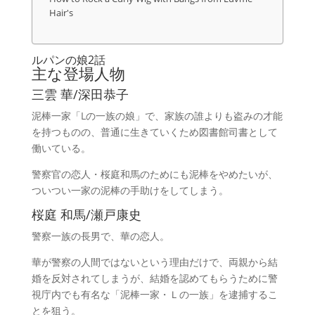
Hair's
ルパンの娘2話
主な登場人物
三雲 華/深田恭子
泥棒一家「Lの一族の娘」で、家族の誰よりも盗みの才能
を持つものの、普通に生きていくため図書館司書として
働いている。
警察官の恋人・桜庭和馬のためにも泥棒をやめたいが、
ついつい一家の泥棒の手助けをしてしまう。
桜庭 和馬/瀬戸康史
警察一族の長男で、華の恋人。
華が警察の人間ではないという理由だけで、両親から結
婚を反対されてしまうが、結婚を認めてもらうために警
視庁内でも有名な「泥棒一家・Ｌの一族」を逮捕するこ
とを狙う。