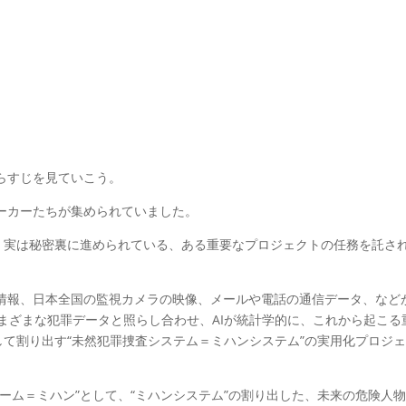
らすじを見ていこう。
ーカーたちが集められていました。
が、実は秘密裏に進められている、ある重要なプロジェクトの任務を託さ
情報、日本全国の監視カメラの映像、メールや電話の通信データ、など
まざまな犯罪データと照らし合わせ、AIが統計学的に、これから起こる
して割り出す“未然犯罪捜査システム＝ミハンシステム”の実用化プロジ
ーム＝ミハン”として、“ミハンシステム”の割り出した、未来の危険人