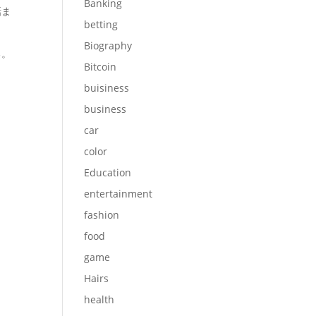
Banking
話ま
betting
Biography
る。
Bitcoin
buisiness
business
car
color
Education
entertainment
fashion
food
game
Hairs
health