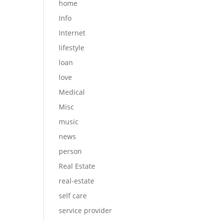
home
Info
Internet
lifestyle
loan
love
Medical
Misc
music
news
person
Real Estate
real-estate
self care
service provider