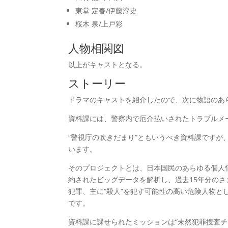
東堂 定春/伊藤淳史
桜木 泉/上戸彩
人物相関図
以上がキャストとなる。
ストーリー
ドラマのキャストを紹介したので、次に物語のあ
資料課には、警察内で厄介払いされたトラブルメ
“警視庁の吹きだまり”ともいうべき資料課です
います。
そのプロジェクトとは、日本国民のあらゆる個人
約されたビッグデータを解析し、過去15年分のさ
犯罪、主に“殺人”を犯す可能性の高い危険人物と
です。
資料課に課せられたミッションは“未然犯罪捜査チ