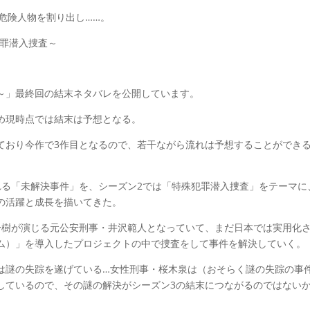
の危険人物を割り出し……。
犯罪潜入捜査～
～」最終回の結末ネタバレを公開しています。
め現時点では結末は予想となる。
ており今作で3作目となるので、若干ながら流れは予想することができ
れる「未解決事件」を、シーズン2では「特殊犯罪潜入捜査」をテーマに
の活躍と成長を描いてきた。
一樹が演じる元公安刑事・井沢範人となっていて、まだ日本では実用化
ム）」を導入したプロジェクトの中で捜査をして事件を解決していく。
は謎の失踪を遂げている…女性刑事・桜木泉は（おそらく謎の失踪の事
しているので、その謎の解決がシーズン3の結末につながるのではない