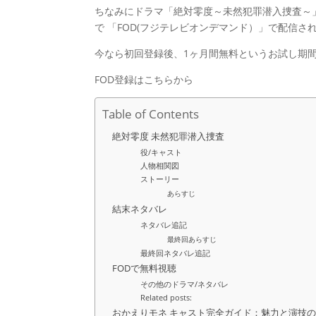
ちなみにドラマ「絶対零度～未然犯罪潜入捜査～
で 「FOD(フジテレビオンデマンド）」で配信さ
今なら初回登録後、1ヶ月間無料というお試し期
FOD登録はこちらから
Table of Contents
絶対零度 未然犯罪潜入捜査
役/キャスト
人物相関図
ストーリー
あらすじ
結末ネタバレ
ネタバレ追記
最終回あらすじ
最終回ネタバレ追記
FODで無料視聴
その他のドラマ/ネタバレ
Related posts:
おかえりモネ キャスト完全ガイド：魅力と演技