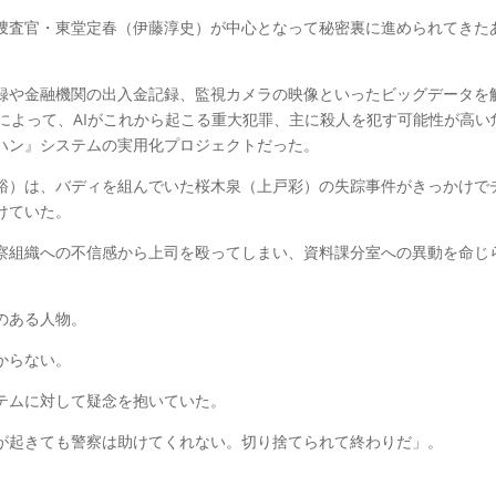
捜査官・東堂定春（伊藤淳史）が中心となって秘密裏に進められてきた
録や金融機関の出入金記録、監視カメラの映像といったビッグデータを
によって、AIがこれから起こる重大犯罪、主に殺人を犯す可能性が高い
ハン』システムの実用化プロジェクトだった。
裕）は、バディを組んでいた桜木泉（上戸彩）の失踪事件がきっかけで
けていた。
察組織への不信感から上司を殴ってしまい、資料課分室への異動を命じ
のある人物。
からない。
テムに対して疑念を抱いていた。
が起きても警察は助けてくれない。切り捨てられて終わりだ」。