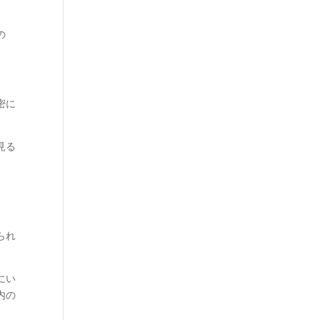
の
密に
見る
られ
にい
内の