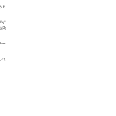
ある
解析
危険
チー
られ