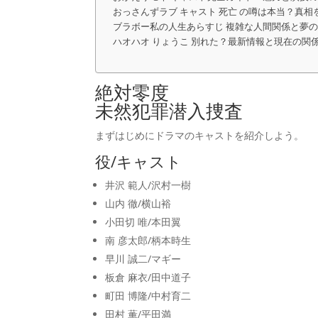
おっさんずラブ キャスト 死亡 の噂は本当？真相
ブラボー私の人生あらすじ 複雑な人間関係と夢
ハオハオ りょうこ 別れた？最新情報と現在の関
絶対零度
未然犯罪潜入捜査
まずはじめにドラマのキャストを紹介しよう。
役/キャスト
井沢 範人/沢村一樹
山内 徹/横山裕
小田切 唯/本田翼
南 彦太郎/柄本時生
早川 誠二/マギー
板倉 麻衣/田中道子
町田 博隆/中村育二
田村 薫/平田満