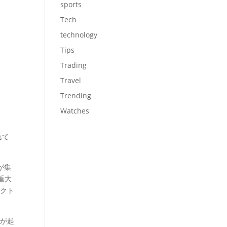
sports
Tech
technology
Tips
Trading
Travel
Trending
Watches
れて
が集
重大
ェクト
物が起