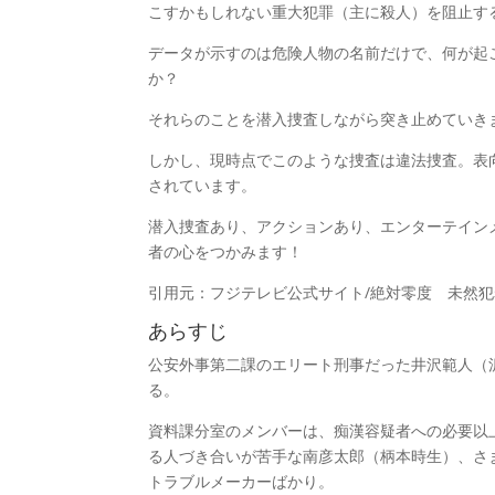
こすかもしれない重大犯罪（主に殺人）を阻止す
データが示すのは危険人物の名前だけで、何が起
か？
それらのことを潜入捜査しながら突き止めていき
しかし、現時点でこのような捜査は違法捜査。表
されています。
潜入捜査あり、アクションあり、エンターテイン
者の心をつかみます！
引用元：フジテレビ公式サイト/絶対零度 未然
あらすじ
公安外事第二課のエリート刑事だった井沢範人（
る。
資料課分室のメンバーは、痴漢容疑者への必要以
る人づき合いが苦手な南彦太郎（柄本時生）、さ
トラブルメーカーばかり。