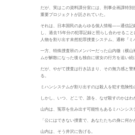
だが、実はこの資料課分室には、刑事企画課特別
重要プロジェクトが託されていた。
それは、日本国民のあらゆる個人情報――通信記
し、過去15年分の犯罪記録と照らし合わせること
人物を割り出す未然犯罪捜査システム、通称『ミ
一方、特殊捜査班のメンバーだった山内徹（横山
ムが解散になった後も独自に彼女の行方を追い続
だが、やがて捜査は行き詰まり、その無力感と警
る。
ミハンシステムが割り出すのは殺人を犯す危険性
しかし、いつ、どこで、誰を、なぜ殺すのかはわ
山内は、冤罪を生み出す可能性もあるミハンシス
「公にはできない捜査で、あなたたちの身に何か
山内は、そう井沢に告げる。