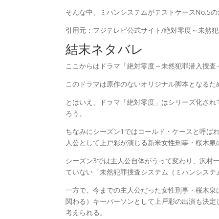
そんな中、ミハンシステムがテストケースNo.5
引用元：フジテレビ公式サイト/絶対零度～未然
結末ネタバレ
ここからはドラマ「絶対零度～未然犯罪潜入捜査
このドラマは原作のないオリジナル脚本となるた
とはいえ、ドラマ「絶対零度」はシリーズ化され
ろう。
ちなみにシーズン1ではコールド・ケースと呼ば
人公として上戸彩が演じる新米女性刑事・桜木泉
シーズン3では主人公自体がうって変わり、沢村
ていない「未然犯罪捜査システム（ミハンシステ
一方で、今までの主人公だった女性刑事・桜木泉
関わる）キーパーソンとして上戸彩の出演も決定
考えられる。