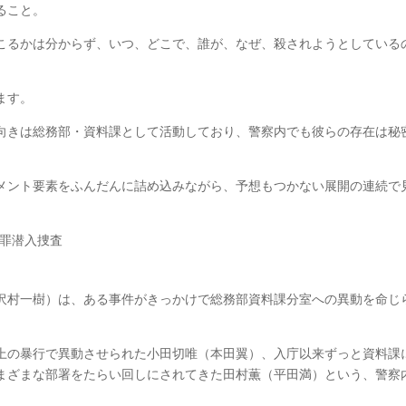
ること。
こるかは分からず、いつ、どこで、誰が、なぜ、殺されようとしている
ます。
向きは総務部・資料課として活動しており、警察内でも彼らの存在は秘
メント要素をふんだんに詰め込みながら、予想もつかない展開の連続で
犯罪潜入捜査
沢村一樹）は、ある事件がきっかけで総務部資料課分室への異動を命じ
上の暴行で異動させられた小田切唯（本田翼）、入庁以来ずっと資料課
まざまな部署をたらい回しにされてきた田村薫（平田満）という、警察