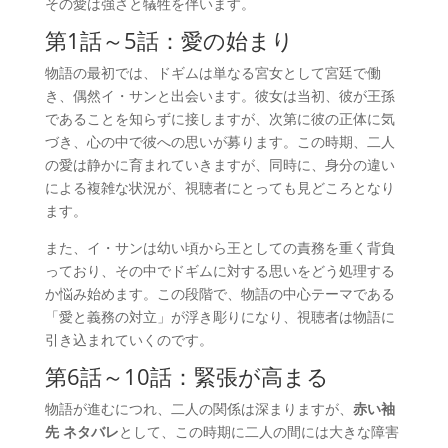
その愛は強さと犠牲を伴います。
第1話～5話：愛の始まり
物語の最初では、ドギムは単なる宮女として宮廷で働
き、偶然イ・サンと出会います。彼女は当初、彼が王孫
であることを知らずに接しますが、次第に彼の正体に気
づき、心の中で彼への思いが募ります。この時期、二人
の愛は静かに育まれていきますが、同時に、身分の違い
による複雑な状況が、視聴者にとっても見どころとなり
ます。
また、イ・サンは幼い頃から王としての責務を重く背負
っており、その中でドギムに対する思いをどう処理する
か悩み始めます。この段階で、物語の中心テーマである
「愛と義務の対立」が浮き彫りになり、視聴者は物語に
引き込まれていくのです。
第6話～10話：緊張が高まる
物語が進むにつれ、二人の関係は深まりますが、
赤い袖
先 ネタバレ
として、この時期に二人の間には大きな障害