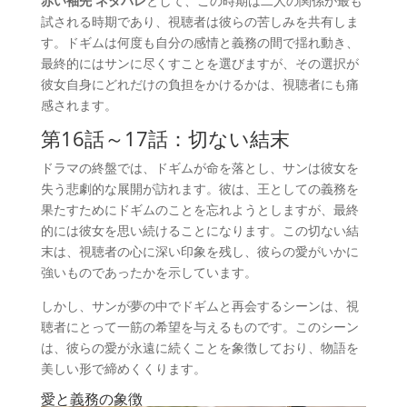
赤い袖先 ネタバレ
として、この時期は二人の関係が最も
試される時期であり、視聴者は彼らの苦しみを共有しま
す。ドギムは何度も自分の感情と義務の間で揺れ動き、
最終的にはサンに尽くすことを選びますが、その選択が
彼女自身にどれだけの負担をかけるかは、視聴者にも痛
感されます。
第16話～17話：切ない結末
ドラマの終盤では、ドギムが命を落とし、サンは彼女を
失う悲劇的な展開が訪れます。彼は、王としての義務を
果たすためにドギムのことを忘れようとしますが、最終
的には彼女を思い続けることになります。この切ない結
末は、視聴者の心に深い印象を残し、彼らの愛がいかに
強いものであったかを示しています。
しかし、サンが夢の中でドギムと再会するシーンは、視
聴者にとって一筋の希望を与えるものです。このシーン
は、彼らの愛が永遠に続くことを象徴しており、物語を
美しい形で締めくくります。
愛と義務の象徴