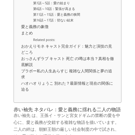
第1話～5話：愛の始まり
第6話～10話：緊張が高まる
第11話～15話：愛と義務の狭間
第16話～17話：切ない結末
愛と義務の象徴
まとめ
Related posts:
おかえりモネ キャスト完全ガイド：魅力と演技の見
どころ
おっさんずラブ キャスト 死亡 の噂は本当？真相を徹
底解説
ブラボー私の人生あらすじ 複雑な人間関係と夢の追
求
ハオハオ りょうこ 別れた？最新情報と現在の関係に
迫る
赤い袖先 ネタバレ：愛と義務に揺れる二人の物語
赤い袖先 は、王孫イ・サンと宮女ドギムの禁断の愛を中
心に、愛と義務が交錯する複雑な物語を描いています。
二人の絆は、朝鮮王朝の厳しい社会制度の中で試され、