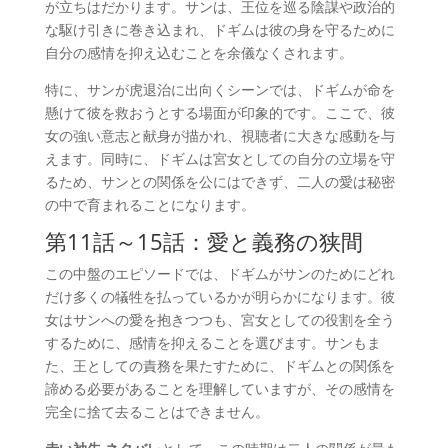
が立ちはだかります。サンは、王位を巡る陰謀や政治的
な駆け引きに巻き込まれ、ドギムは彼の身を守るために
自分の感情を抑え込むことを余儀なくされます。
特に、サンが虎退治に出向くシーンでは、ドギムが命を
懸けて彼を救おうとする場面が印象的です。ここで、彼
女の強い意志と献身が描かれ、視聴者に大きな感動を与
えます。同時に、ドギムは宮女としての自分の立場を守
るため、サンとの関係を公にはできず、二人の愛は秘密
の中で育まれることになります。
第11話～15話：愛と義務の狭間
この中盤のエピソードでは、ドギムがサンのためにどれ
だけ多くの犠牲を払っているかが明らかになります。彼
女はサンへの愛を抱きつつも、宮女としての役割を全う
するために、感情を抑えることを選びます。サンもま
た、王としての責務を果たすために、ドギムとの関係を
諦める必要があることを理解していますが、その感情を
完全に捨て去ることはできません。