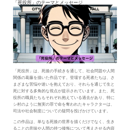
「死役所」のテーマとメッセージ
「死役所」は、死後の手続きを通して、社会問題や人間
関係の葛藤を描いた作品です。登場する死者たちは、さ
まざまな苦悩や迷いを抱えており、それらを通じて生と
死に対する多角的な視点が提示されています。また、死
役所の職員たちもそれぞれ抱えている過去があり、特に
シ村のように無実の罪で命を奪われたキャラクターは、
司法や社会制度についての疑問を投げかけています。
この作品は、単なる死後の世界を描くだけでなく、生き
ることの意味や人間の持つ後悔について考えさせる内容