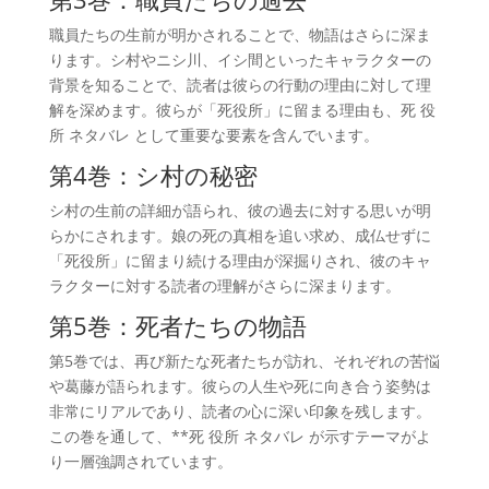
職員たちの生前が明かされることで、物語はさらに深ま
ります。シ村やニシ川、イシ間といったキャラクターの
背景を知ることで、読者は彼らの行動の理由に対して理
解を深めます。彼らが「死役所」に留まる理由も、死 役
所 ネタバレ として重要な要素を含んでいます。
第4巻：シ村の秘密
シ村の生前の詳細が語られ、彼の過去に対する思いが明
らかにされます。娘の死の真相を追い求め、成仏せずに
「死役所」に留まり続ける理由が深掘りされ、彼のキャ
ラクターに対する読者の理解がさらに深まります。
第5巻：死者たちの物語
第5巻では、再び新たな死者たちが訪れ、それぞれの苦悩
や葛藤が語られます。彼らの人生や死に向き合う姿勢は
非常にリアルであり、読者の心に深い印象を残します。
この巻を通して、**死 役所 ネタバレ が示すテーマがよ
り一層強調されています。