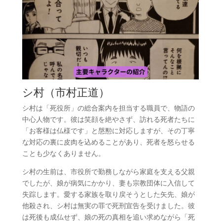
シ村（市村正道）
シ村は「死役所」の総合案内を担当する職員で、物語の
中心人物です。彼は笑顔を絶やさず、訪れる死者たちに
「お客様は仏様です」と慇懃に対応しますが、その丁寧
な対応の裏に皮肉を込めることがあり、死者を怒らせる
ことも少なくありません。
シ村の生前は、市役所で勤務しながら家庭を支える父親
でしたが、娘が病気にかかり、妻も宗教団体に入信して
失踪します。愛する家族を取り戻そうとした矢先、娘が
他殺され、シ村は無実の罪で死刑宣告を受けました。彼
は死後も成仏せず、娘の死の真相を追い求めながら「死