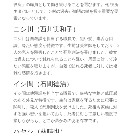
役所」の職員として働き続けることを選びます。死 役所
ネタバレ として、シ村の過去が物語の鍵を握る重要な要
素となっています。
ニシ川（西川実和子）
ニシ川は自殺課を担当する職員で、短い髪、毒舌な口
調、冷たい態度が特徴です。生前は美容師をしており、3
人の恋人を殺害したことで死刑判決を受けました。彼女
は過去について触れられることを嫌い、周囲に対して冷
たい態度を取りますが、自殺で訪れる死者に対しては複
雑な感情を抱きます。
イシ間（石間徳治）
イシ間は他殺課を担当する職員で、厳格な性格と威圧感
のある外見が特徴です。生前は家庭を守るために犯罪に
関与し、殺人で死刑判決を受けました。死後も家族に対
する強い想いを抱いており、死者に対して厳しい態度で
接しながらも、どこか温かみのある存在です。
ハヤシ（林晴也）