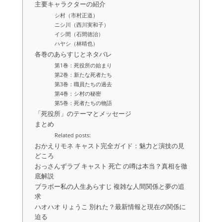
主要キャラクターの紹介
シ村（市村正道）
ニシ川（西川実和子）
イシ間（石間徳治）
ハヤシ（林晴也）
各巻のあらすじとネタバレ
第1巻：死役所の始まり
第2巻：新たな死者たち
第3巻：職員たちの過去
第4巻：シ村の秘密
第5巻：死者たちの物語
「死役所」のテーマとメッセージ
まとめ
Related posts:
おかえりモネ キャスト完全ガイド：魅力と演技の見
どころ
おっさんずラブ キャスト 死亡 の噂は本当？真相を徹
底解説
ブラボー私の人生あらすじ 複雑な人間関係と夢の追
求
ハオハオ りょうこ 別れた？最新情報と現在の関係に
迫る