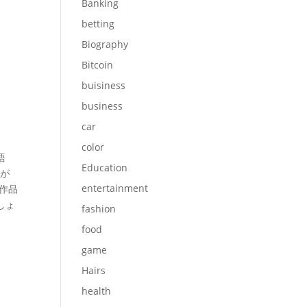
Banking
betting
Biography
Bitcoin
buisiness
business
car
color
語
Education
なが
entertainment
作品
しょ
fashion
food
game
Hairs
health