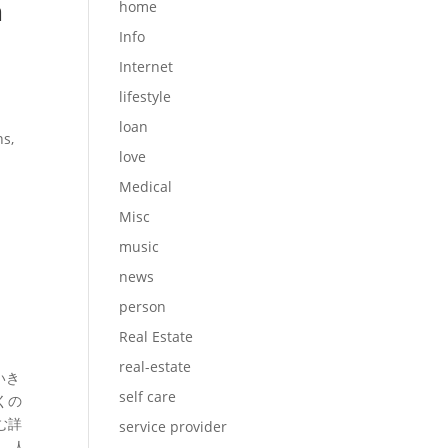
m
home
Info
Internet
lifestyle
loan
ns,
love
Medical
Misc
music
news
person
Real Estate
real-estate
いき
self care
くの
む詳
service provider
、人