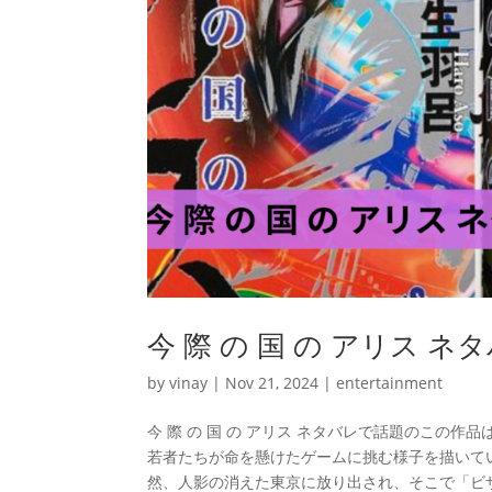
今 際 の 国 の アリス
by
vinay
|
Nov 21, 2024
|
entertainment
今 際 の 国 の アリス ネタバレで話題のこの
若者たちが命を懸けたゲームに挑む様子を描いて
然、人影の消えた東京に放り出され、そこで「ビ