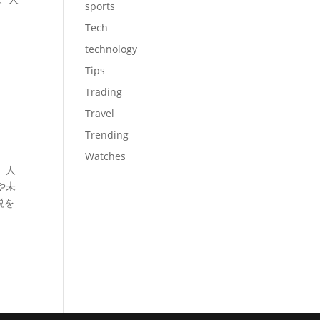
sports
Tech
technology
Tips
Trading
Travel
Trending
Watches
、人
や未
説を