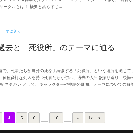
ークルとは？ 概要とあらすじ...
の過去と「死役所」のテーマに迫る
語で、死者たちが自分の死を手続きする「死役所」という場所を通じて
、多種多様な死因を持つ死者たちが訪れ、過去の人生を振り返り、後悔
所 ネタバレ として、キャラクターや物語の展開、テーマについての解
4
5
6
...
10
...
»
Last »