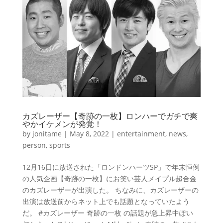
カズレーザー【奇跡の一枚】ロンハーでガチで爽
やかイケメンが発覚！
by
jonitame
|
May 8, 2022
|
entertainment
,
news
,
person
,
sports
12月16日に放送された「ロンドンハーツSP」で年末恒例
の人気企画【奇跡の一枚】にお笑い芸人メイプル超合金
のカズレーザーが出演した。 ちなみに、カズレーザーの
出演は放送前からネット上でも話題となっていたよう
だ。 #カズレーザー 奇跡の一枚 の話題が急上昇中ぽい