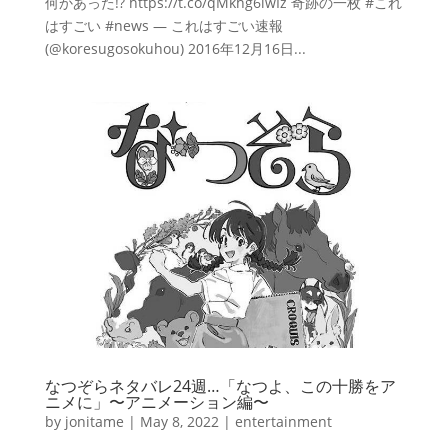
何かあった!? https://t.co/qMkhg6iwIz 奇跡の一枚 #これ
はすごい #news — これはすごい速報
(@koresugosokuhou) 2016年12月16日...
なつぞらネタバレ24週…「なつよ、この十勝をア
ニメに」〜アニメーション編〜
by
jonitame
|
May 8, 2022
|
entertainment