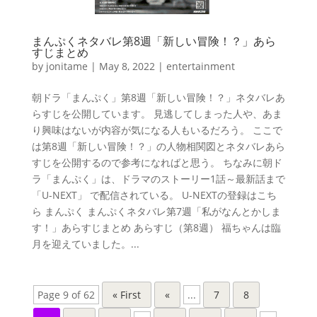
まんぷくネタバレ第8週「新しい冒険！？」あら
すじまとめ
by
jonitame
|
May 8, 2022
|
entertainment
朝ドラ「まんぷく」第8週「新しい冒険！？」ネタバレあ
らすじを公開しています。 見逃してしまった人や、あま
り興味はないが内容が気になる人もいるだろう。 ここで
は第8週「新しい冒険！？」の人物相関図とネタバレあら
すじを公開するので参考になればと思う。 ちなみに朝ド
ラ「まんぷく」は、ドラマのストーリー1話～最新話まで
「U-NEXT」 で配信されている。 U-NEXTの登録はこち
ら まんぷく まんぷくネタバレ第7週「私がなんとかしま
す！」あらすじまとめ あらすじ（第8週） 福ちゃんは臨
月を迎えていました。...
Page 9 of 62
« First
«
...
7
8