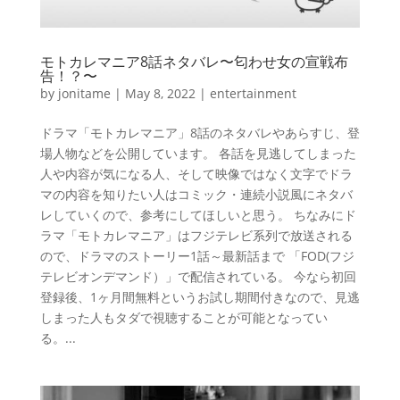
モトカレマニア8話ネタバレ〜匂わせ女の宣戦布
告！？〜
by
jonitame
|
May 8, 2022
|
entertainment
ドラマ「モトカレマニア」8話のネタバレやあらすじ、登
場人物などを公開しています。 各話を見逃してしまった
人や内容が気になる人、そして映像ではなく文字でドラ
マの内容を知りたい人はコミック・連続小説風にネタバ
レしていくので、参考にしてほしいと思う。 ちなみにド
ラマ「モトカレマニア」はフジテレビ系列で放送される
ので、ドラマのストーリー1話～最新話まで 「FOD(フジ
テレビオンデマンド）」で配信されている。 今なら初回
登録後、1ヶ月間無料というお試し期間付きなので、見逃
しまった人もタダで視聴することが可能となってい
る。...