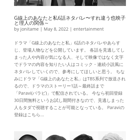
G線上のあなたと私6話ネタバレ〜すれ違う也映子
と理人の関係～
by
jonitame
|
May 8, 2022
|
entertainment
ドラマ「G線上のあなたと私」6話のネタバレやあらす
じ、登場人物などを公開しています。 各話を見逃してし
まった人や内容が気になる人、そして映像ではなく文字
でドラマの内容を知りたい人はコミック・連続小説風に
ネタバレしていくので、参考にしてほしいと思う。 ちな
みにドラマ「G線上のあなたと私」はTBS系列で放送され
るので、ドラマのストーリー1話～最終話まで
「Paravi(パラビ)」で配信されている。 今なら初回登録
30日間無料というお試し期間付きなので、見逃しまった
人もタダで視聴することが可能となっている。 Paraviの
登録はこちら...