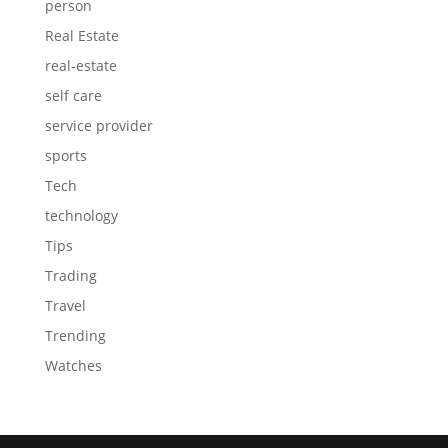
person
Real Estate
real-estate
self care
service provider
sports
Tech
technology
Tips
Trading
Travel
Trending
Watches